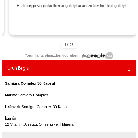
ekler
ve Sabunları
yotlar
Hızlı kargo ve paketleme çok iyi ürün zaten kalitesi çok iyi
e Losyonlar
sterler
klar
Yorumlar tarafımızdan doğrulanmıştır.
Ürün Bilgisi
leri
Samigra Complex 30 Kapsül
Marka
: Samigra Complex
Ürün adı
: Samigra Complex 30 Kapsül
İçeriği
:
12 Vitamin, Arı sütü, Ginseng ve 4 Mineral