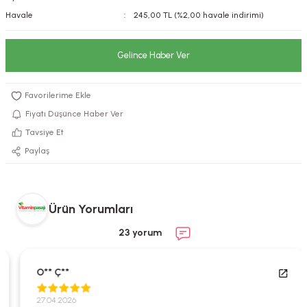
Havale
245,00 TL (%2,00 havale indirimi)
kımı
e Mendilleri
ri
llagen Cilt Bakımı
ve Emzikleri
Hijyeni
Kovucular
Gelince Haber Ver
uları
kımı
gler
Fiyatı Düşünce Haber Ver
ty Collagen
ları
Tavsiye Et
ar, Şekerler
ünleri
ar
Paylaş
ebiyotikler
rı
Ürün Yorumları
23 yorum
e Tuzlar
ı
er
O** Ç**
raller
i ve Nebulizatörler
27.04.2026