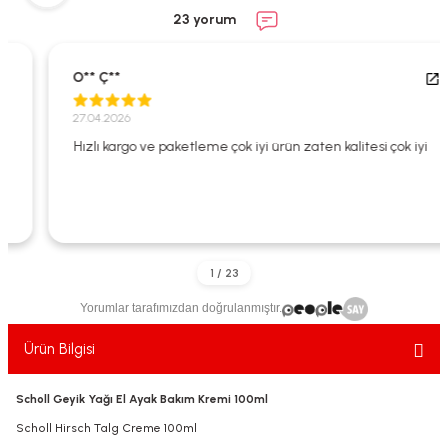
ekler
ve Sabunları
yotlar
23 yorum
e Losyonlar
sterler
O** Ç**
klar
27.04.2026
Hızlı kargo ve paketleme çok iyi ürün zaten kalitesi çok iyi
leri
Yorumlar tarafımızdan doğrulanmıştır.
Ürün Bilgisi
Scholl Geyik Yağı El Ayak Bakım Kremi 100ml
Scholl Hirsch Talg Creme 100ml