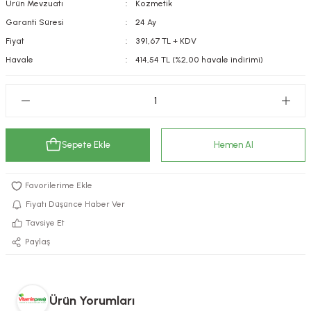
Ürün Mevzuatı
Kozmetik
kımı
e Mendilleri
ri
Garanti Süresi
24 Ay
Fiyat
391,67 TL + KDV
llagen Cilt Bakımı
ve Emzikleri
Hijyeni
Kovucular
Havale
414,54 TL (%2,00 havale indirimi)
uları
kımı
gler
ty Collagen
ları
Sepete Ekle
Hemen Al
ar, Şekerler
ünleri
ar
ebiyotikler
rı
Fiyatı Düşünce Haber Ver
Tavsiye Et
Paylaş
e Tuzlar
ı
er
raller
i ve Nebulizatörler
Ürün Yorumları