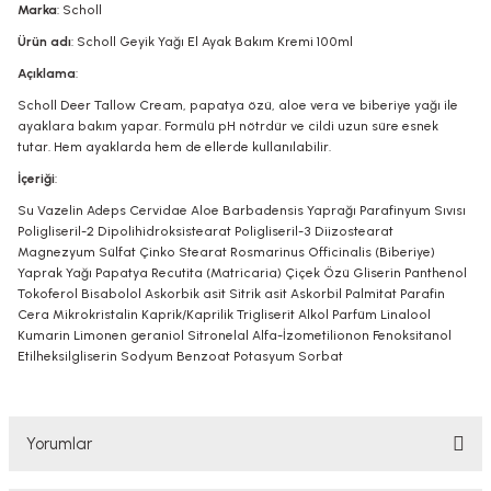
Marka
: Scholl
Ürün adı
: Scholl Geyik Yağı El Ayak Bakım Kremi 100ml
Açıklama
:
Scholl Deer Tallow Cream, papatya özü, aloe vera ve biberiye yağı ile
ayaklara bakım yapar. Formülü pH nötrdür ve cildi uzun süre esnek
tutar. Hem ayaklarda hem de ellerde kullanılabilir.
İçeriği
:
Su Vazelin Adeps Cervidae Aloe Barbadensis Yaprağı Parafinyum Sıvısı
Poligliseril-2 Dipolihidroksistearat Poligliseril-3 Diizostearat
Magnezyum Sülfat Çinko Stearat Rosmarinus Officinalis (Biberiye)
Yaprak Yağı Papatya Recutita (Matricaria) Çiçek Özü Gliserin Panthenol
Tokoferol Bisabolol Askorbik asit Sitrik asit Askorbil Palmitat Parafin
Cera Mikrokristalin Kaprik/Kaprilik Trigliserit Alkol Parfüm Linalool
Kumarin Limonen geraniol Sitronelal Alfa-İzometilionon Fenoksitanol
Etilheksilgliserin Sodyum Benzoat Potasyum Sorbat
Yorumlar