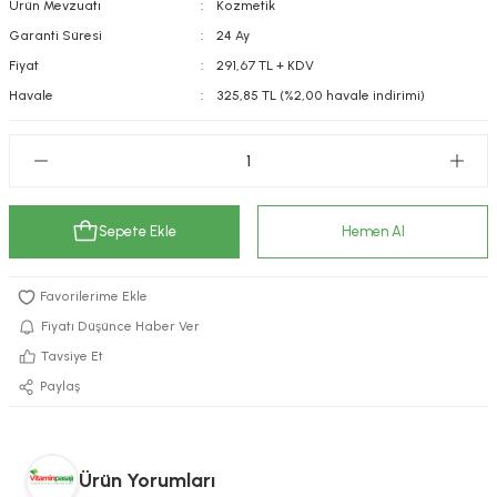
Ürün Mevzuatı
Kozmetik
kımı
e Mendilleri
ri
Garanti Süresi
24 Ay
Fiyat
291,67 TL + KDV
llagen Cilt Bakımı
ve Emzikleri
Hijyeni
Kovucular
Havale
325,85 TL (%2,00 havale indirimi)
uları
kımı
gler
ty Collagen
ları
Sepete Ekle
Hemen Al
ar, Şekerler
ünleri
ar
ebiyotikler
rı
Fiyatı Düşünce Haber Ver
Tavsiye Et
Paylaş
e Tuzlar
ı
er
raller
i ve Nebulizatörler
Ürün Yorumları