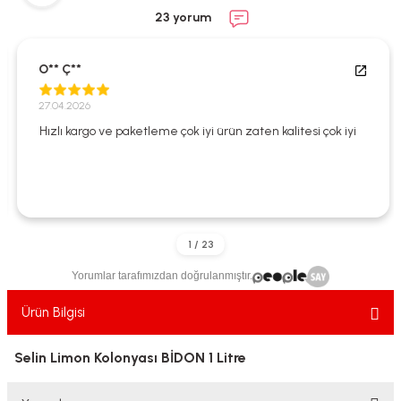
ekler
ve Sabunları
yotlar
23 yorum
e Losyonlar
sterler
O** Ç**
klar
27.04.2026
Hızlı kargo ve paketleme çok iyi ürün zaten kalitesi çok iyi
leri
Yorumlar tarafımızdan doğrulanmıştır.
Ürün Bilgisi
Selin Limon Kolonyası BİDON 1 Litre