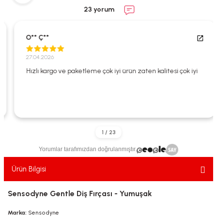
ekler
ve Sabunları
yotlar
23 yorum
e Losyonlar
sterler
O** Ç**
klar
27.04.2026
Hızlı kargo ve paketleme çok iyi ürün zaten kalitesi çok iyi
leri
Yorumlar tarafımızdan doğrulanmıştır.
Ürün Bilgisi
Sensodyne Gentle Diş Fırçası - Yumuşak
Marka:
Sensodyne