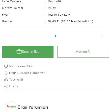
Ürün Mevzuatı
Kozmetik
kımı
e Mendilleri
ri
Garanti Süresi
24 Ay
Fiyat
162,45 TL + KDV
llagen Cilt Bakımı
ve Emzikleri
Hijyeni
Kovucular
Havale
181,49 TL (%2,00 havale indirimi)
uları
kımı
gler
ty Collagen
ları
Sepete Ekle
Hemen Al
ar, Şekerler
ünleri
ar
ebiyotikler
rı
Fiyatı Düşünce Haber Ver
Tavsiye Et
Paylaş
e Tuzlar
ı
er
raller
i ve Nebulizatörler
Ürün Yorumları