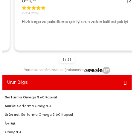
O** Ç**
ekler
ve Sabunları
yotlar
27.04.2026
e Losyonlar
sterler
Hızlı kargo ve paketleme çok iyi ürün zaten kalitesi çok iyi
klar
Yorumlar tarafımızdan doğrulanmıştır.
leri
Ürün Bilgisi
Serfarma Omega 3 60 Kapsül
Marka
: Serfarma Omega 3
Ürün adı
: Serfarma Omega 3 60 Kapsül
İçeriği
:
Omega 3