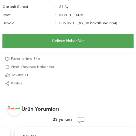
Garanti Süresi
24 Ay
kımı
e Mendilleri
ri
Fiyat
511,21 TL + KDV
llagen Cilt Bakımı
ve Emzikleri
Hijyeni
Kovucular
Havale
505,99 TL (%2,00 havale indirimi)
uları
kımı
gler
Gelince Haber Ver
ty Collagen
ları
ar, Şekerler
ünleri
ar
Fiyatı Düşünce Haber Ver
Tavsiye Et
ebiyotikler
rı
Paylaş
Ürün Yorumları
e Tuzlar
ı
er
23 yorum
raller
i ve Nebulizatörler