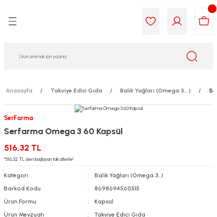
Geri Dön
Geri Dön
Geri Dön
Geri Dön
Geri Dön
Geri Dön
i Gıda
ek
am
leri
lik
sit
opolis
iyeleri
Anasayfa
Takviye Edici Gıda
Balık Yağları (Omega 3...)
Se
yel ve Uçucu Yağlar
ımı
ları
r
SerFarma
Serfarma Omega 3 60 Kapsül
ega 3...)
akımı
ımı
aratları
516,32 TL
ımı
on Testleri
icileri
*516,32 TL den başlayan taksitlerle!
Kategori
Balık Yağları (Omega 3...)
tleri
kımı
Barkod Kodu
8698694560515
Ürün Formu
Kapsül
iyeleri
e Temizleme
Ürün Mevzuatı
Takviye Edici Gıda