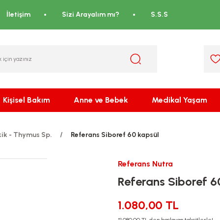
İletişim
Sizi Arayalım mı?
S.S.S
Kişisel Bakım
Anne ve Bebek
Medikal Yaşam
kik - Thymus Sp.
Referans Siboref 60 kapsül
Referans Nutra
Referans Siboref 6
1.080,00 TL