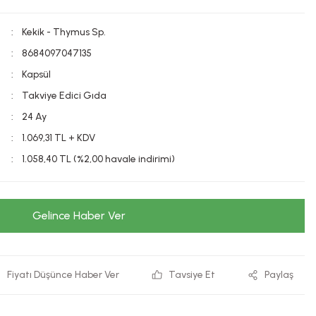
Kekik - Thymus Sp.
8684097047135
Kapsül
Takviye Edici Gıda
24 Ay
1.069,31 TL + KDV
1.058,40 TL (%2,00 havale indirimi)
Gelince Haber Ver
Fiyatı Düşünce Haber Ver
Tavsiye Et
Paylaş