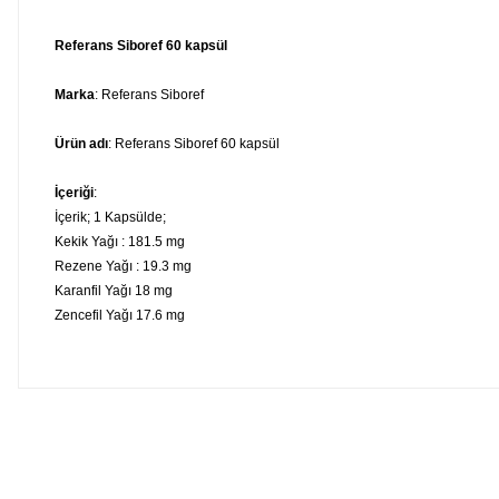
Referans Siboref 60 kapsül
Marka
: Referans Siboref
Ürün adı
: Referans Siboref 60 kapsül
İçeriği
:
İçerik; 1 Kapsülde;
Kekik Yağı : 181.5 mg
Rezene Yağı : 19.3 mg
Karanfil Yağı 18 mg
Zencefil Yağı 17.6 mg
Bu ürünün fiyat bilgisi, resim, ürün açıklamalarında ve diğer konula
Görüş ve önerileriniz için teşekkür ederiz.
Tavsiye edilen günlük kullanım dozunu aşmayınız. Takviye edi