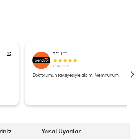
Y** T**
18.04.2026
Doktorumun tavsiyesiyle aldım. Memnunum.
riniz
Yasal Uyarılar