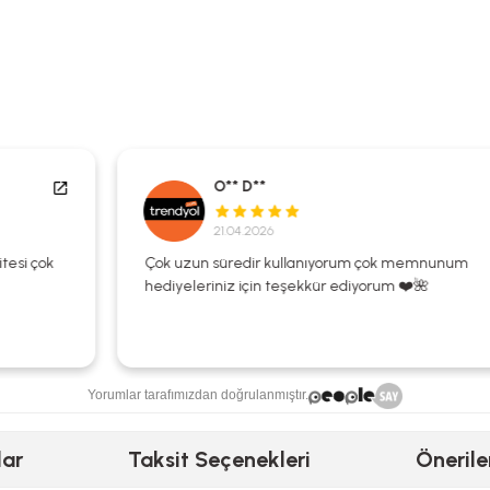
O** D**
21.04.2026
Çok uzun süredir kullanıyorum çok memnunum
hediyeleriniz için teşekkür ediyorum ❤️🌺
Yorumlar tarafımızdan doğrulanmıştır.
lar
Taksit Seçenekleri
Önerile