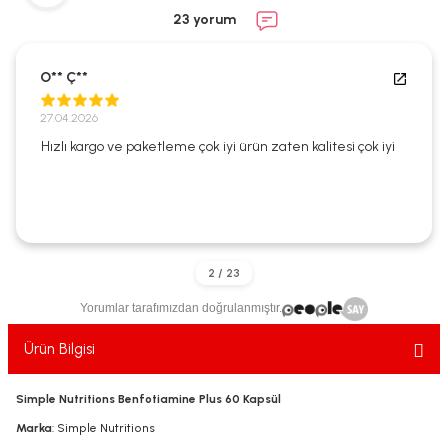
ekler
ve Sabunları
yotlar
23 yorum
e Losyonlar
sterler
O** Ç**
klar
27.04.2026
Hızlı kargo ve paketleme çok iyi ürün zaten kalitesi çok iyi
leri
Yorumlar tarafımızdan doğrulanmıştır.
Ürün Bilgisi
Simple Nutritions Benfotiamine Plus 60 Kapsül
Marka
: Simple Nutritions