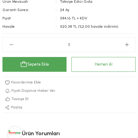
Ürün Mevzuatı
Takviye Edici Gıda
kımı
e Mendilleri
ri
Garanti Süresi
24 Ay
Fiyat
584,16 TL + KDV
llagen Cilt Bakımı
ve Emzikleri
Hijyeni
Kovucular
Havale
520,38 TL (%2,00 havale indirimi)
uları
kımı
gler
ty Collagen
ları
Sepete Ekle
Hemen Al
ar, Şekerler
ünleri
ar
ebiyotikler
rı
Fiyatı Düşünce Haber Ver
Tavsiye Et
Paylaş
e Tuzlar
ı
er
raller
i ve Nebulizatörler
Ürün Yorumları