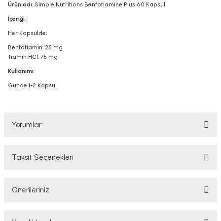
Ürün adı
: Simple Nutritions Benfotiamine Plus 60 Kapsül
İçeriği
:
Her Kapsülde;
Benfotiamin: 25 mg
Tiamin HCl: 75 mg
Kullanımı
:
Günde 1-2 Kapsül
Yorumlar
Taksit Seçenekleri
Bu ürüne ilk yorumu siz yapın!
Önerileriniz
Yorum Yaz
Bu ürünün fiyat bilgisi, resim, ürün açıklamalarında ve diğer konularda