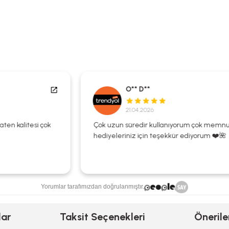
O** D**
21.04.2026
Çok uzun süredir kullanıyorum çok memnunum
hediyeleriniz için teşekkür ediyorum ❤️🌺
Yorumlar tarafımızdan doğrulanmıştır.
lar
Taksit Seçenekleri
Önerile