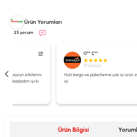
Ürün Yorumları
23 yorum
O** Ç**
27.04.2026
i
Hızlı kargo ve paketleme çok iyi ürün zaten kalitesi çok
iyi
Ürün Bilgisi
Yorum