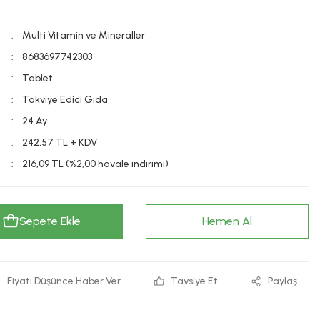
Multi Vitamin ve Mineraller
8683697742303
Tablet
Takviye Edici Gıda
24 Ay
242,57 TL + KDV
216,09 TL (%2,00 havale indirimi)
Sepete Ekle
Hemen Al
Fiyatı Düşünce Haber Ver
Tavsiye Et
Paylaş