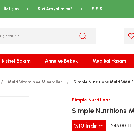
İletişim
Sizi Arayalım mı?
S.S.S
Kişisel Bakım
Anne ve Bebek
Medikal Yaşam
Multi Vitamin ve Mineraller
Simple Nutritions Multi VMA 
Simple Nutritions
Simple Nutritions 
%10
İndirim
245,00 TL