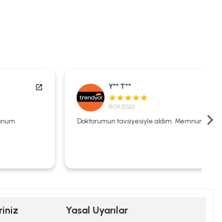
Y** T**
18.04.2026
Doktorumun tavsiyesiyle aldım. Memnunum.
riniz
Yasal Uyarılar