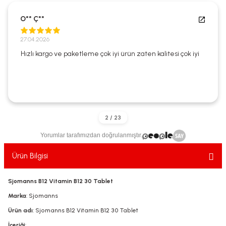
ekler
ve Sabunları
yotlar
O** Ç**
e Losyonlar
sterler
27.04.2026
Hızlı kargo ve paketleme çok iyi ürün zaten kalitesi çok iyi
klar
leri
Yorumlar tarafımızdan doğrulanmıştır.
Ürün Bilgisi
Sjomanns B12 Vitamin B12 30 Tablet
Marka
: Sjomanns
Ürün adı
: Sjomanns B12 Vitamin B12 30 Tablet
İçeriği
: