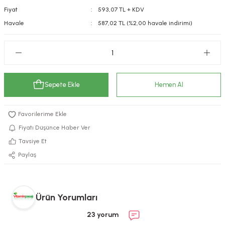
Fiyat
593,07 TL + KDV
kımı
e Mendilleri
ri
Havale
587,02 TL (%2,00 havale indirimi)
llagen Cilt Bakımı
ve Emzikleri
Hijyeni
Kovucular
uları
kımı
gler
Sepete Ekle
Hemen Al
ty Collagen
ları
ar, Şekerler
ünleri
ar
Fiyatı Düşünce Haber Ver
ebiyotikler
rı
Tavsiye Et
Paylaş
e Tuzlar
ı
er
Ürün Yorumları
raller
i ve Nebulizatörler
23 yorum