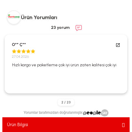
ekler
ve Sabunları
yotlar
Ürün Yorumları
e Losyonlar
sterler
23 yorum
klar
O** Ç**
27.04.2026
Hızlı kargo ve paketleme çok iyi ürün zaten kalitesi çok iyi
leri
Yorumlar tarafımızdan doğrulanmıştır.
Ürün Bilgisi