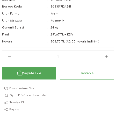
kımı
e Mendilleri
ri
Barkod Kodu
8683517124241
Ürün Formu
Krem
llagen Cilt Bakımı
ve Emzikleri
Hijyeni
Kovucular
Ürün Mevzuatı
Kozmetik
Garanti Süresi
24 Ay
uları
kımı
gler
Fiyat
291,67 TL + KDV
Havale
308,70 TL (%2,00 havale indirimi)
ty Collagen
ları
ar, Şekerler
ünleri
ar
ebiyotikler
rı
Sepete Ekle
Hemen Al
e Tuzlar
ı
er
Fiyatı Düşünce Haber Ver
Tavsiye Et
raller
i ve Nebulizatörler
Paylaş