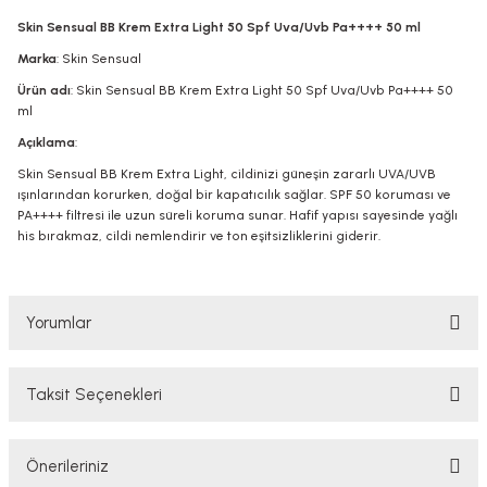
Skin Sensual BB Krem Extra Light 50 Spf Uva/Uvb Pa++++ 50 ml
Marka
: Skin Sensual
Ürün adı
: Skin Sensual BB Krem Extra Light 50 Spf Uva/Uvb Pa++++ 50
ml
Açıklama
:
Skin Sensual BB Krem Extra Light, cildinizi güneşin zararlı UVA/UVB
ışınlarından korurken, doğal bir kapatıcılık sağlar. SPF 50 koruması ve
PA++++ filtresi ile uzun süreli koruma sunar. Hafif yapısı sayesinde yağlı
his bırakmaz, cildi nemlendirir ve ton eşitsizliklerini giderir.
Yorumlar
Taksit Seçenekleri
Bu ürüne ilk yorumu siz yapın!
Önerileriniz
Yorum Yaz