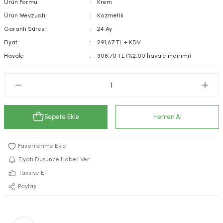
Ürün Formu
Krem
kımı
e Mendilleri
ri
Ürün Mevzuatı
Kozmetik
Garanti Süresi
24 Ay
llagen Cilt Bakımı
ve Emzikleri
Hijyeni
Kovucular
Fiyat
291,67 TL + KDV
Havale
308,70 TL (%2,00 havale indirimi)
uları
kımı
gler
ty Collagen
ları
ar, Şekerler
ünleri
ar
Sepete Ekle
Hemen Al
ebiyotikler
rı
Fiyatı Düşünce Haber Ver
Tavsiye Et
e Tuzlar
ı
er
Paylaş
raller
i ve Nebulizatörler