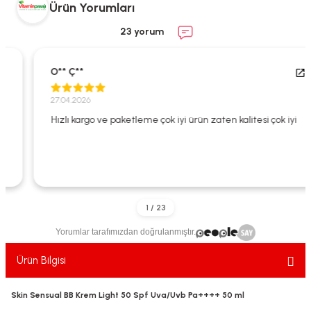
Ürün Yorumları
ekler
ve Sabunları
yotlar
23 yorum
e Losyonlar
sterler
O** Ç**
klar
27.04.2026
Hızlı kargo ve paketleme çok iyi ürün zaten kalitesi çok iyi
leri
Yorumlar tarafımızdan doğrulanmıştır.
Ürün Bilgisi
Skin Sensual BB Krem Light 50 Spf Uva/Uvb Pa++++ 50 ml