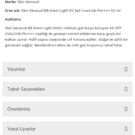
Marka
: Skin Sensual
Ürün adı
: Skin Sensual BB Krem Light 50 Spf Uva/Uvb Pa++++ 50 ml
Açıklama
:
Skin Sensual BB Krem Light 50ml, cildinizi gün boyu koruyan 50 SPF
UVA/UVB PA++++ özelliği ile güneşin zararlı etkilerine karşı güçlü bir
kalkan sunar. Hafif yapısı sayesinde cilt tonunu eşitler, doğal ve ışıltılı bir
görünüm sağlar. Nemlendirici etkisi ile cildi gün boyunca rahat tutar.
Yorumlar
Taksit Seçenekleri
Bu ürüne ilk yorumu siz yapın!
Önerileriniz
Yorum Yaz
Bu ürünün fiyat bilgisi, resim, ürün açıklamalarında ve diğer konularda
Yasal Uyarılar
yetersiz gördüğünüz noktaları öneri formunu kullanarak tarafımıza