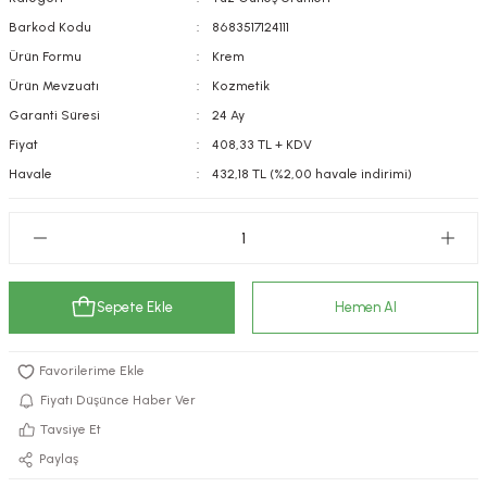
kımı
e Mendilleri
ri
Barkod Kodu
8683517124111
Ürün Formu
Krem
llagen Cilt Bakımı
ve Emzikleri
Hijyeni
Kovucular
Ürün Mevzuatı
Kozmetik
Garanti Süresi
24 Ay
uları
kımı
gler
Fiyat
408,33 TL + KDV
Havale
432,18 TL (%2,00 havale indirimi)
ty Collagen
ları
ar, Şekerler
ünleri
ar
ebiyotikler
rı
Sepete Ekle
Hemen Al
e Tuzlar
ı
er
Fiyatı Düşünce Haber Ver
Tavsiye Et
raller
i ve Nebulizatörler
Paylaş