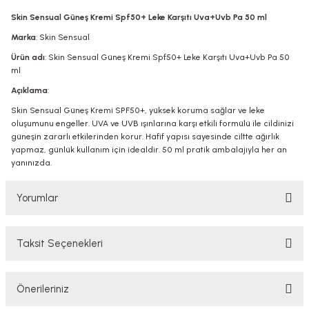
Skin Sensual Güneş Kremi Spf50+ Leke Karşıtı Uva+Uvb Pa 50 ml
Marka
: Skin Sensual
Ürün adı
: Skin Sensual Güneş Kremi Spf50+ Leke Karşıtı Uva+Uvb Pa 50
ml
Açıklama
:
Skin Sensual Güneş Kremi SPF50+, yüksek koruma sağlar ve leke
oluşumunu engeller. UVA ve UVB ışınlarına karşı etkili formülü ile cildinizi
güneşin zararlı etkilerinden korur. Hafif yapısı sayesinde ciltte ağırlık
yapmaz, günlük kullanım için idealdir. 50 ml pratik ambalajıyla her an
yanınızda.
Yorumlar
Taksit Seçenekleri
Bu ürüne ilk yorumu siz yapın!
Önerileriniz
Yorum Yaz