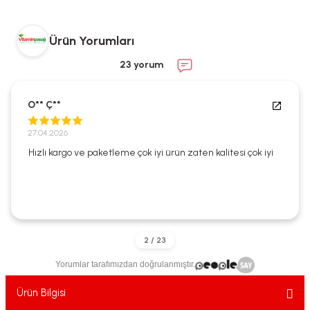
ekler
ve Sabunları
yotlar
Ürün Yorumları
e Losyonlar
sterler
23 yorum
klar
O** Ç**
27.04.2026
Hızlı kargo ve paketleme çok iyi ürün zaten kalitesi çok iyi
leri
Yorumlar tarafımızdan doğrulanmıştır.
Ürün Bilgisi