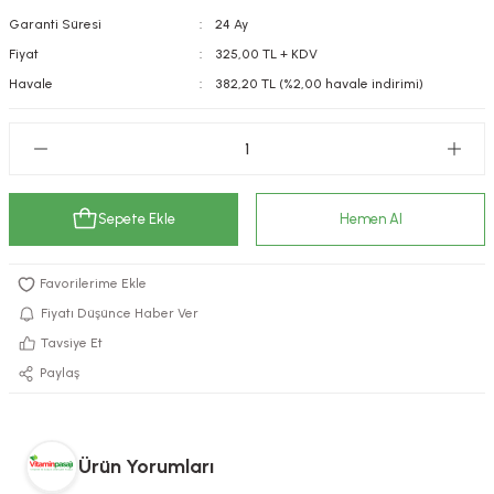
Garanti Süresi
24 Ay
kımı
e Mendilleri
ri
Fiyat
325,00 TL + KDV
llagen Cilt Bakımı
ve Emzikleri
Hijyeni
Kovucular
Havale
382,20 TL (%2,00 havale indirimi)
uları
kımı
gler
ty Collagen
ları
Sepete Ekle
Hemen Al
ar, Şekerler
ünleri
ar
ebiyotikler
rı
Fiyatı Düşünce Haber Ver
Tavsiye Et
Paylaş
e Tuzlar
ı
er
raller
i ve Nebulizatörler
Ürün Yorumları