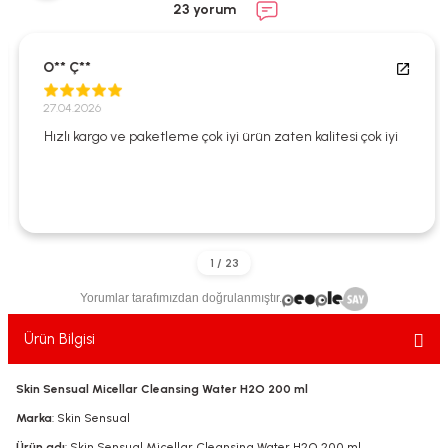
23 yorum
ekler
ve Sabunları
yotlar
e Losyonlar
sterler
O** Ç**
27.04.2026
klar
Hızlı kargo ve paketleme çok iyi ürün zaten kalitesi çok iyi
leri
Yorumlar tarafımızdan doğrulanmıştır.
Ürün Bilgisi
Skin Sensual Micellar Cleansing Water H2O 200 ml
Marka
: Skin Sensual
Ürün adı
: Skin Sensual Micellar Cleansing Water H2O 200 ml