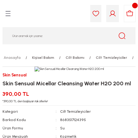
Geri Dön
Geri Dön
Geri Dön
Geri Dön
Geri Dön
Geri Dön
i Gıda
ek
am
leri
lik
sit
opolis
iyeleri
Anasayfa
Kişisel Bakım
Cilt Bakımı
Cilt Temizleyiciler
yel ve Uçucu Yağlar
ımı
ları
r
Skin Sensual
Skin Sensual Micellar Cleansing Water H2O 200 ml
ega 3...)
akımı
ımı
aratları
390,00 TL
ımı
on Testleri
icileri
*390,00 TL den başlayan taksitlerle!
Kategori
Cilt Temizleyiciler
tleri
kımı
Barkod Kodu
8683517124395
Ürün Formu
Su
iyeleri
e Temizleme
Ürün Mevzuatı
Kozmetik