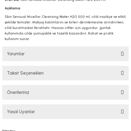
Açıklama
:
Skin Sensual Micellar Cleansing Water H2O 500 ml, cildi nazikçe ve etkili
şekilde temizler. Makyaj kalıntılarını ve kirleri derinlemesine arındırırken,
cildi kurutmadan ferahlatır. Hassas ciltler için uygundur, günlük
kullanımda cilde yumuşaklık ve tazelik kazandırır. Rahat ve pratik
kullanım sunar.
Yorumlar
Taksit Seçenekleri
Bu ürüne ilk yorumu siz yapın!
Önerileriniz
Yorum Yaz
Bu ürünün fiyat bilgisi, resim, ürün açıklamalarında ve diğer konularda
Yasal Uyarılar
yetersiz gördüğünüz noktaları öneri formunu kullanarak tarafımıza
iletebilirsiniz.
Görüş ve önerileriniz için teşekkür ederiz.
YASAL UYARI
Etiketler :