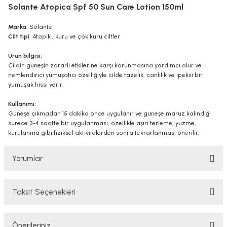
Solante Atopica Spf 50 Sun Care Lotion 150ml
Marka:
Solante
Cilt tipi:
Atopik , kuru ve çok kuru ciltler
Ürün bilgisi:
Cildin güneşin zararlı etkilerine karşı korunmasına yardımcı olur ve
nemlendirici yumuşatıcı özelliğiyle cilde tazelik, canlılık ve ipeksi bir
yumuşak hissi verir.
Kullanımı:
Güneşe çıkmadan 15 dakika önce uygulanır ve güneşe maruz kalındığı
sürece 3-4 saatte bir uygulanması, özellikle aşırı terleme, yüzme,
kurulanma gibi fiziksel aktivitelerden sonra tekrarlanması önerilir.
Yorumlar
Taksit Seçenekleri
Bu ürüne ilk yorumu siz yapın!
Önerileriniz