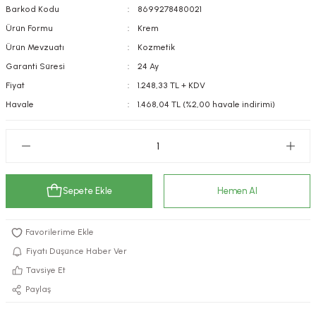
Barkod Kodu
8699278480021
kımı
e Mendilleri
ri
Ürün Formu
Krem
Ürün Mevzuatı
Kozmetik
llagen Cilt Bakımı
ve Emzikleri
Hijyeni
Kovucular
Garanti Süresi
24 Ay
uları
kımı
gler
Fiyat
1.248,33 TL + KDV
Havale
1.468,04 TL (%2,00 havale indirimi)
ty Collagen
ları
ar, Şekerler
ünleri
ar
ebiyotikler
rı
Sepete Ekle
Hemen Al
Fiyatı Düşünce Haber Ver
e Tuzlar
ı
er
Tavsiye Et
Paylaş
raller
i ve Nebulizatörler