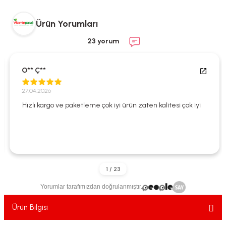
ekler
ve Sabunları
yotlar
Ürün Yorumları
e Losyonlar
sterler
23 yorum
klar
O** Ç**
27.04.2026
Hızlı kargo ve paketleme çok iyi ürün zaten kalitesi çok iyi
leri
Yorumlar tarafımızdan doğrulanmıştır.
Ürün Bilgisi