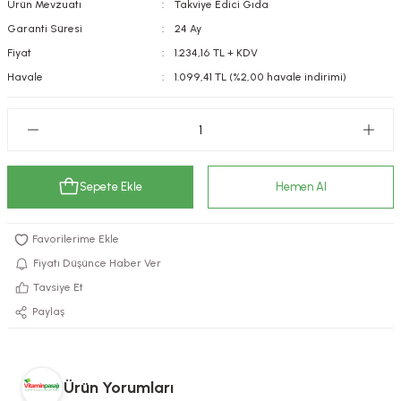
Ürün Mevzuatı
Takviye Edici Gıda
kımı
e Mendilleri
ri
Garanti Süresi
24 Ay
Fiyat
1.234,16 TL + KDV
llagen Cilt Bakımı
ve Emzikleri
Hijyeni
Kovucular
Havale
1.099,41 TL (%2,00 havale indirimi)
uları
kımı
gler
ty Collagen
ları
Sepete Ekle
Hemen Al
ar, Şekerler
ünleri
ar
ebiyotikler
rı
Fiyatı Düşünce Haber Ver
Tavsiye Et
Paylaş
e Tuzlar
ı
er
raller
i ve Nebulizatörler
Ürün Yorumları