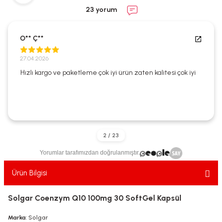
ekler
ve Sabunları
yotlar
23 yorum
e Losyonlar
sterler
O** Ç**
klar
27.04.2026
Hızlı kargo ve paketleme çok iyi ürün zaten kalitesi çok iyi
leri
Yorumlar tarafımızdan doğrulanmıştır.
Ürün Bilgisi
Solgar Coenzym Q10 100mg 30 SoftGel Kapsül
Marka
: Solgar