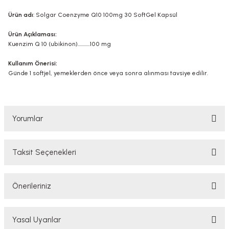
Ürün adı
: Solgar Coenzyme Q10 100mg 30 SoftGel Kapsül
Ürün Açıklaması:
Kuenzim Q 10 (ubikinon)............100 mg
Kullanım Önerisi:
Günde 1 softjel, yemeklerden önce veya sonra alınması tavsiye edilir.
Yorumlar
Taksit Seçenekleri
Bu ürüne ilk yorumu siz yapın!
Önerileriniz
Yorum Yaz
Bu ürünün fiyat bilgisi, resim, ürün açıklamalarında ve diğer konularda
Yasal Uyarılar
yetersiz gördüğünüz noktaları öneri formunu kullanarak tarafımıza