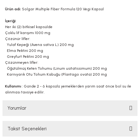
Ürün adı
: Solgar Multiple Fiber Formula 120 Vegi Kapsül
İçeriği
:
Her iki (2) bitkisel kapsülde
Çoklu lif karışımı 1000 mg
Çözünür lifler:
Yulaf Kepeği (Avena sativa L.) 200 mg
Elma Pektini 200 mg
Greyfurt Pektini 200 mg
Çözünmeyen lifler:
Öğütülmüş Keten Tohumu (Linum usitatissimum) 200 mg
Karnıyarık Otu Tohum Kabuğu (Plantago ovata) 200 mg
Kullanımı
: Günde 2 - 6 kapsülü yemeklerden yarım saat önce bol su ile
alınması tavsiye edilir.
Yorumlar
Taksit Seçenekleri
Bu ürüne ilk yorumu siz yapın!