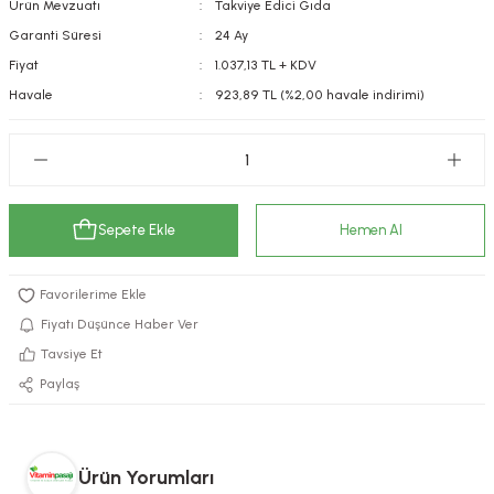
Ürün Mevzuatı
Takviye Edici Gıda
kımı
e Mendilleri
ri
Garanti Süresi
24 Ay
Fiyat
1.037,13 TL + KDV
llagen Cilt Bakımı
ve Emzikleri
Hijyeni
Kovucular
Havale
923,89 TL (%2,00 havale indirimi)
uları
kımı
gler
ty Collagen
ları
Sepete Ekle
Hemen Al
ar, Şekerler
ünleri
ar
ebiyotikler
rı
Fiyatı Düşünce Haber Ver
Tavsiye Et
Paylaş
e Tuzlar
ı
er
raller
i ve Nebulizatörler
Ürün Yorumları