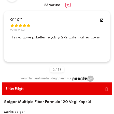
ekler
ve Sabunları
yotlar
23 yorum
e Losyonlar
sterler
O** Ç**
klar
27.04.2026
Hızlı kargo ve paketleme çok iyi ürün zaten kalitesi çok iyi
leri
Yorumlar tarafımızdan doğrulanmıştır.
Ürün Bilgisi
Solgar Multiple Fiber Formula 120 Vegi Kapsül
Marka
: Solgar