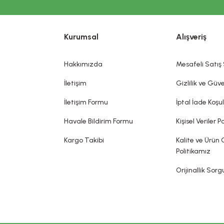
Gönder
RMOKOZMETİK ÜRÜNLERİNDE TANITIM VE SAĞLIK BEYANI İLE İLGİL
rnaklar, kıllar, saçlar, dudaklar ve dış genital organlar gibi değişik 
Kurumsal
Alışveriş
koku vermek, görünümünü değiştirmek ve/veya vücut kokularını düzelt
bir hastalığı tedavi ettiği, tedavisine yardımcı olduğu, hastalığı önle
dia edilemez. Sitemizde belirtilen açıklamalar, üretici, ithalatçı firmalar
Hakkımızda
Mesafeli Satış
sin olarak gerçekleşeceği ya da yan etkileri olmadığı anlamını taşımaz.
İletişim
Gizlilik ve Güve
İletişim Formu
İptal İade Koşul
Havale Bildirim Formu
Kişisel Veriler Po
Kargo Takibi
Kalite ve Ürün 
Politikamız
Orijinallik Sor