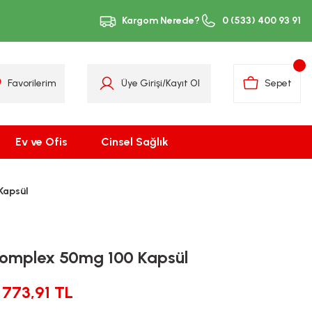
Kargom Nerede?
0 (533) 400 93 91
Favorilerim
Üye Girişi
/
Kayıt Ol
Sepet
Ev ve Ofis
Cinsel Sağlık
Kapsül
Complex 50mg 100 Kapsül
773,91 TL