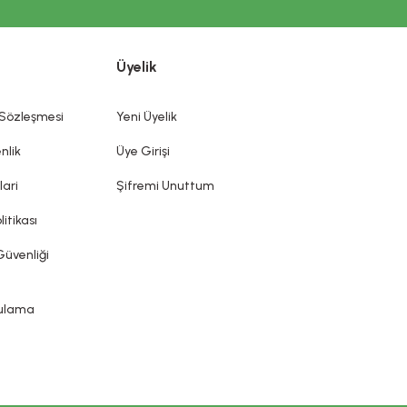
İ ÖNEMLİ UYARI
dış kısımlarına, dişlere ve ağız mukozasına uygulanmak üzere
Üyelik
mek ve/veya korumak veya iyi bir durumda tutmak olan bütün
diği, önlenmesine yardımcı olduğu iddia edilemez. Kozmetik
ın sunduğu ürün etiketi, broşür gibi bilgi ve belgelere
 Sözleşmesi
Yeni Üyelik
nlik
Üye Girişi
lari
Şifremi Unuttum
litikası
Güvenliği
gulama