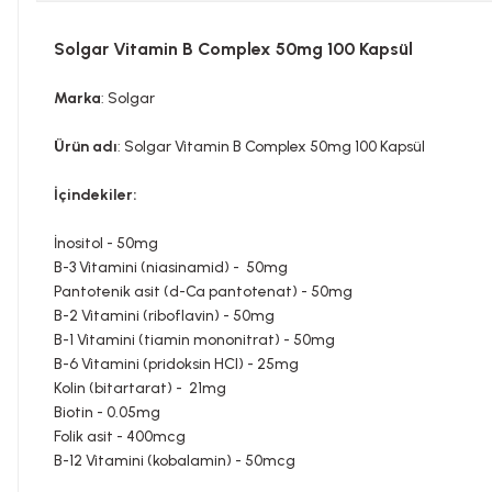
Solgar Vitamin B Complex 50mg 100 Kapsül
Marka
: Solgar
Ürün adı
: Solgar Vitamin B Complex 50mg 100 Kapsül
İçindekiler:
İnositol - 50mg
B-3 Vitamini (niasinamid) - 50mg
Pantotenik asit (d-Ca pantotenat) - 50mg
B-2 Vitamini (riboflavin) - 50mg
B-1 Vitamini (tiamin mononitrat) - 50mg
B-6 Vitamini (pridoksin HCI) - 25mg
Kolin (bitartarat) - 21mg
Biotin - 0.05mg
Folik asit - 400mcg
B-12 Vitamini (kobalamin) - 50mcg