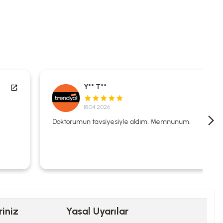
Y** T**
18.04.2026
Doktorumun tavsiyesiyle aldım. Memnunum.
riniz
Yasal Uyarılar