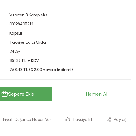
Vitamin B Kompleks
033984011212
Kapsül
Takviye Edici Gıda
24 Ay
851,39 TL + KDV
758,43 TL (%2,00 havale indirimi)
Sepete Ekle
Hemen Al
Fiyatı Düşünce Haber Ver
Tavsiye Et
Paylaş