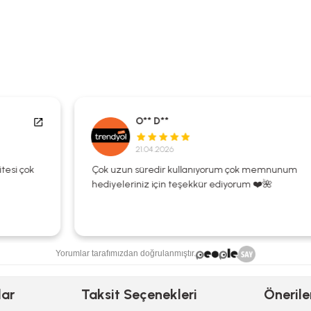
O** D**
21.04.2026
Çok uzun süredir kullanıyorum çok memnunum
hediyeleriniz için teşekkür ediyorum ❤️🌺
Yorumlar tarafımızdan doğrulanmıştır.
lar
Taksit Seçenekleri
Önerile