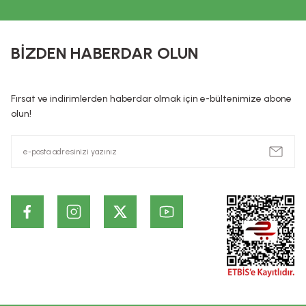
KOZMETİK / DE
Kozmetik / Dermokozmetik ürünleri: İnsan vücudunun epiderma, tı
BİZDEN HABERDAR OLUN
hazırlanmış, tek veya temel amacı bu kısımları temizlemek, 
preparatlar veya maddeler şeklindedir. Kozmetik ürünlerin, Hiç 
ürünlerin cildin alt tabakalarında ve kalıcı olarak etki ettiği id
Fırsat ve indirimlerden haberdar olmak için e-bültenimize abone
dayanmaktadır. Bu bilgiler ürünlerin vaad edilen etkilerinin ke
olun!