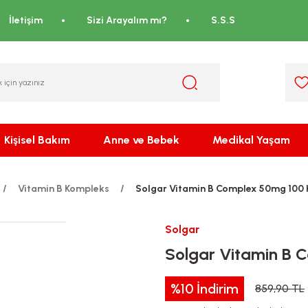
İletişim
Sizi Arayalım mı?
S.S.S
Kişisel Bakım
Anne ve Bebek
Medikal Yaşam
Vitamin B Kompleks
Solgar Vitamin B Complex 50mg 100 
Solgar
Solgar Vitamin B 
%10
İndirim
859,90 TL