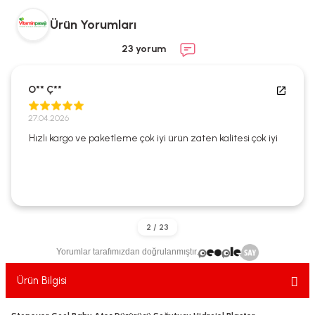
ekler
ve Sabunları
yotlar
Ürün Yorumları
e Losyonlar
sterler
23 yorum
klar
O** Ç**
27.04.2026
Hızlı kargo ve paketleme çok iyi ürün zaten kalitesi çok iyi
leri
Yorumlar tarafımızdan doğrulanmıştır.
Ürün Bilgisi