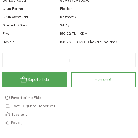
Barkod Kodu
8699872930670
kımı
e Mendilleri
ri
Ürün Formu
Flaster
Ürün Mevzuatı
Kozmetik
llagen Cilt Bakımı
ve Emzikleri
Hijyeni
Kovucular
Garanti Süresi
24 Ay
Fiyat
150,22 TL + KDV
uları
kımı
gler
Havale
158,99 TL (%2,00 havale indirimi)
ty Collagen
ları
ar, Şekerler
ünleri
ar
Sepete Ekle
Hemen Al
ebiyotikler
rı
Fiyatı Düşünce Haber Ver
e Tuzlar
ı
er
Tavsiye Et
Paylaş
raller
i ve Nebulizatörler