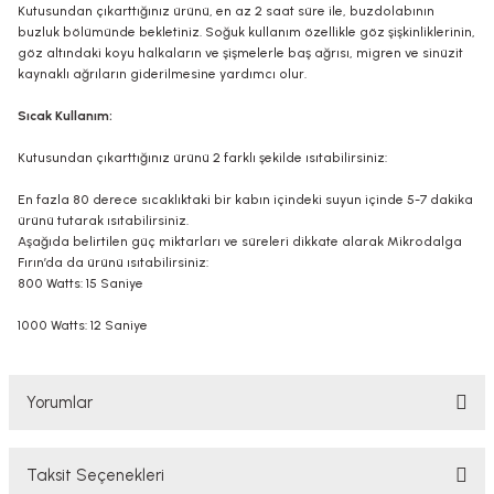
Kutusundan çıkarttığınız ürünü, en az 2 saat süre ile, buzdolabının
buzluk bölümünde bekletiniz. Soğuk kullanım özellikle göz şişkinliklerinin,
göz altındaki koyu halkaların ve şişmelerle baş ağrısı, migren ve sinüzit
kaynaklı ağrıların giderilmesine yardımcı olur.
Sıcak Kullanım:
Kutusundan çıkarttığınız ürünü 2 farklı şekilde ısıtabilirsiniz:
En fazla 80 derece sıcaklıktaki bir kabın içindeki suyun içinde 5-7 dakika
ürünü tutarak ısıtabilirsiniz.
Aşağıda belirtilen güç miktarları ve süreleri dikkate alarak Mikrodalga
Fırın’da da ürünü ısıtabilirsiniz:
800 Watts: 15 Saniye
1000 Watts: 12 Saniye
Yorumlar
Taksit Seçenekleri
Bu ürüne ilk yorumu siz yapın!