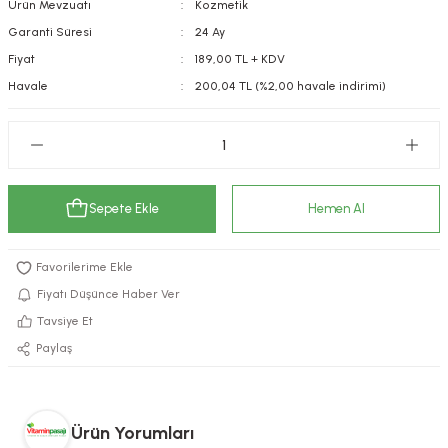
Ürün Mevzuatı
Kozmetik
kımı
e Mendilleri
ri
Garanti Süresi
24 Ay
Fiyat
189,00 TL + KDV
llagen Cilt Bakımı
ve Emzikleri
Hijyeni
Kovucular
Havale
200,04 TL (%2,00 havale indirimi)
uları
kımı
gler
ty Collagen
ları
Sepete Ekle
Hemen Al
ar, Şekerler
ünleri
ar
ebiyotikler
rı
Fiyatı Düşünce Haber Ver
Tavsiye Et
Paylaş
e Tuzlar
ı
er
raller
i ve Nebulizatörler
Ürün Yorumları