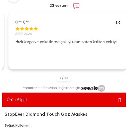
ekler
ve Sabunları
yotlar
23 yorum
e Losyonlar
sterler
O** Ç**
klar
27.04.2026
Hızlı kargo ve paketleme çok iyi ürün zaten kalitesi çok iyi
leri
Yorumlar tarafımızdan doğrulanmıştır.
Ürün Bilgisi
StopEver Diamond Touch Göz Maskesi
Soğuk Kullanım: