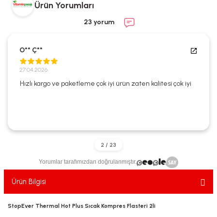
Ürün Yorumları
ekler
ve Sabunları
yotlar
23 yorum
e Losyonlar
sterler
O** Ç**
klar
27.04.2026
Hızlı kargo ve paketleme çok iyi ürün zaten kalitesi çok iyi
leri
Yorumlar tarafımızdan doğrulanmıştır.
Ürün Bilgisi
StopEver Thermal Hot Plus Sıcak Kompres Flasteri 2li