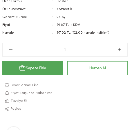
Ürün Formu
Flaster
kımı
e Mendilleri
ri
Ürün Mevzuatı
Kozmetik
Garanti Süresi
24 Ay
llagen Cilt Bakımı
ve Emzikleri
Hijyeni
Kovucular
Fiyat
91,67 TL + KDV
Havale
97,02 TL (%2,00 havale indirimi)
uları
kımı
gler
ty Collagen
ları
ar, Şekerler
ünleri
ar
Sepete Ekle
Hemen Al
ebiyotikler
rı
Fiyatı Düşünce Haber Ver
Tavsiye Et
e Tuzlar
ı
er
Paylaş
raller
i ve Nebulizatörler