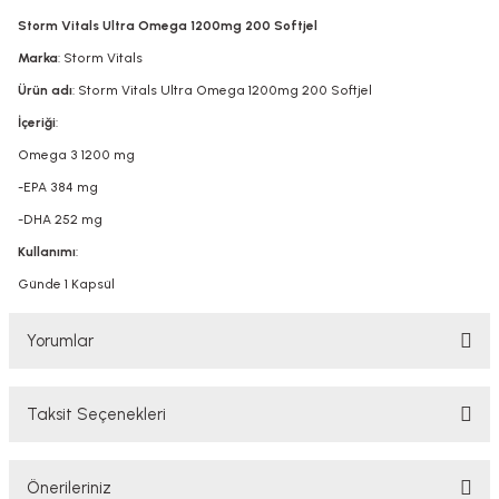
Storm Vitals Ultra Omega 1200mg 200 Softjel
Marka
: Storm Vitals
Ürün adı
: Storm Vitals Ultra Omega 1200mg 200 Softjel
İçeriği
:
Omega 3 1200 mg
-EPA 384 mg
-DHA 252 mg
Kullanımı
:
Günde 1 Kapsül
Yorumlar
Taksit Seçenekleri
Bu ürüne ilk yorumu siz yapın!
Önerileriniz