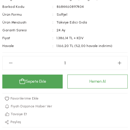
kımı
e Mendilleri
ri
Barkod Kodu
8684460897404
Ürün Formu
Softjel
llagen Cilt Bakımı
ve Emzikleri
Hijyeni
Kovucular
Ürün Mevzuatı
Takviye Edici Gıda
Garanti Süresi
24 Ay
uları
kımı
gler
Fiyat
1.386,14 TL + KDV
Havale
1.166,20 TL (%2,00 havale indirimi)
ty Collagen
ları
ar, Şekerler
ünleri
ar
ebiyotikler
rı
Sepete Ekle
Hemen Al
e Tuzlar
ı
er
Fiyatı Düşünce Haber Ver
Tavsiye Et
raller
i ve Nebulizatörler
Paylaş