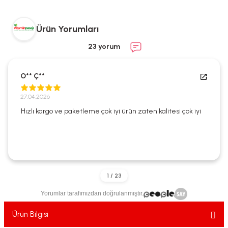
ekler
ve Sabunları
yotlar
Ürün Yorumları
e Losyonlar
sterler
23 yorum
klar
O** Ç**
27.04.2026
Hızlı kargo ve paketleme çok iyi ürün zaten kalitesi çok iyi
leri
Yorumlar tarafımızdan doğrulanmıştır.
Ürün Bilgisi