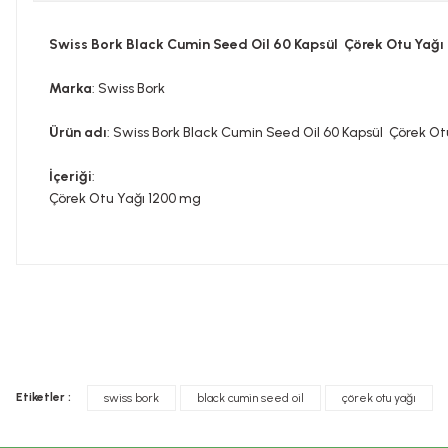
Swiss Bork Black Cumin Seed Oil 60 Kapsül Çörek Otu Yağı
Marka
: Swiss Bork
Ürün adı
: Swiss Bork Black Cumin Seed Oil 60 Kapsül Çörek Ot
İçeriği
:
Çörek Otu Yağı 1200 mg
Bu ürünün fiyat bilgisi, resim, ürün açıklamalarında ve diğer konula
Görüş ve önerileriniz için teşekkür ederiz.
Tavsiye edilen günlük kullanım dozunu aşmayınız. Takviye edi
Ürün resmi kalitesiz, bozuk veya görüntülenemiyor.
doktorunuza başvurunuz. Çocukların ulaşamayacağı yerlerde s
Etiketler :
swiss bork
black cumin seed oil
çörek otu yağı
Ürün açıklamasında eksik bilgiler bulunuyor.
İLAÇ DEĞİLDİR.
Ürün bilgilerinde hatalar bulunuyor.
Hastalıkların önlenmesi veya tedavi edilmesi amacıyla kullanı