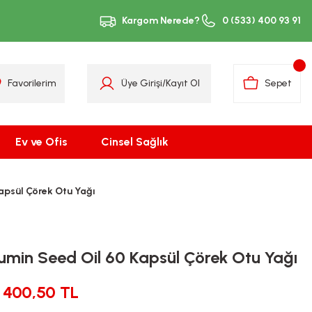
Kargom Nerede?
0 (533) 400 93 91
Favorilerim
Üye Girişi
/
Kayıt Ol
Sepet
Ev ve Ofis
Cinsel Sağlık
apsül Çörek Otu Yağı
umin Seed Oil 60 Kapsül Çörek Otu Yağı
400,50 TL