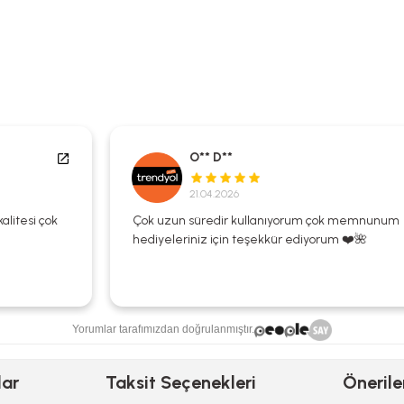
O** D**
21.04.2026
Çok uzun süredir kullanıyorum çok memnunum
hediyeleriniz için teşekkür ediyorum ❤️🌺
Yorumlar tarafımızdan doğrulanmıştır.
lar
Taksit Seçenekleri
Önerile