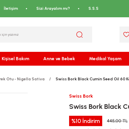
İletişim
Sizi Arayalım mı?
S.S.S
Kişisel Bakım
Anne ve Bebek
Medikal Yaşam
rek Otu - Nigella Sativa
Swiss Bork Black Cumin Seed Oil 60 K
Swiss Bork
Swiss Bork Black C
%10
İndirim
445,00 TL