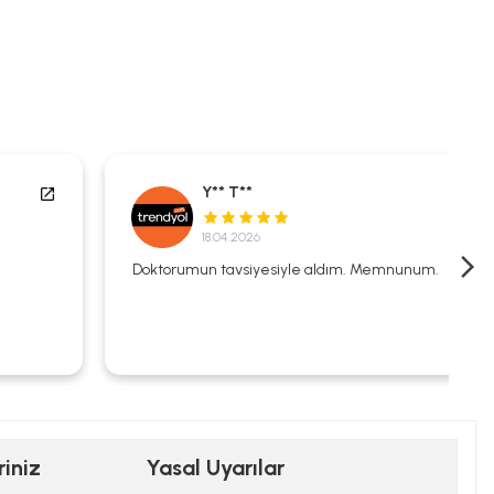
Y** T**
18.04.2026
Doktorumun tavsiyesiyle aldım. Memnunum.
riniz
Yasal Uyarılar