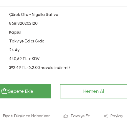
Çörek Otu - Nigella Sativa
8681820202120
Kapsül
Takviye Edici Gıda
24 Ay
440,59 TL + KDV
392,49 TL (%2,00 havale indirimi)
Sepete Ekle
Hemen Al
Fiyatı Düşünce Haber Ver
Tavsiye Et
Paylaş