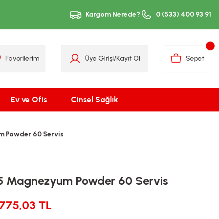
Kargom Nerede?
0 (533) 400 93 91
Favorilerim
Üye Girişi
/
Kayıt Ol
Sepet
Ev ve Ofis
Cinsel Sağlık
m Powder 60 Servis
a5 Magnezyum Powder 60 Servis
775,03 TL