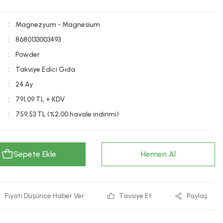
Magnezyum - Magnesium
8680133003493
Powder
Takviye Edici Gıda
24 Ay
791,09 TL + KDV
759,53 TL (%2,00 havale indirimi)
Sepete Ekle
Hemen Al
Fiyatı Düşünce Haber Ver
Tavsiye Et
Paylaş