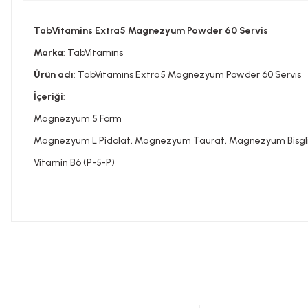
TabVitamins Extra5 Magnezyum Powder 60 Servis
Marka
: TabVitamins
Ürün adı
: TabVitamins Extra5 Magnezyum Powder 60 Servis
İçeriği
:
Magnezyum 5 Form
Magnezyum L Pidolat, Magnezyum Taurat, Magnezyum Bisgl
Vitamin B6 (P-5-P)
Bu ürünün fiyat bilgisi, resim, ürün açıklamalarında ve diğer konula
Görüş ve önerileriniz için teşekkür ederiz.
Tavsiye edilen günlük kullanım dozunu aşmayınız. Takviye edi
Ürün resmi kalitesiz, bozuk veya görüntülenemiyor.
doktorunuza başvurunuz. Çocukların ulaşamayacağı yerlerde s