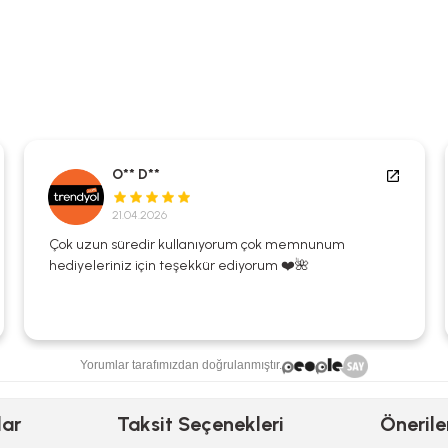
O** D**
21.04.2026
Çok uzun süredir kullanıyorum çok memnunum
hediyeleriniz için teşekkür ediyorum ❤️🌺
Yorumlar tarafımızdan doğrulanmıştır.
lar
Taksit Seçenekleri
Önerile