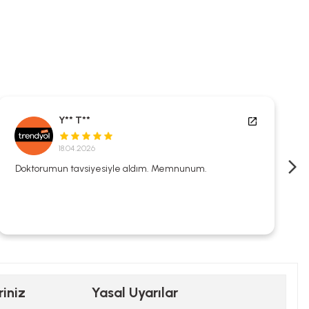
Y** T**
18.04.2026
Doktorumun tavsiyesiyle aldım. Memnunum.
riniz
Yasal Uyarılar