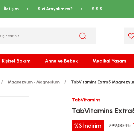
İletişim
Sizi Arayalım mı?
S.S.S
Kişisel Bakım
Anne ve Bebek
Medikal Yaşam
Magnezyum - Magnesium
TabVitamins Extra5 Magnezyu
TabVitamins
TabVitamins Extr
%3
İndirim
799,00 TL