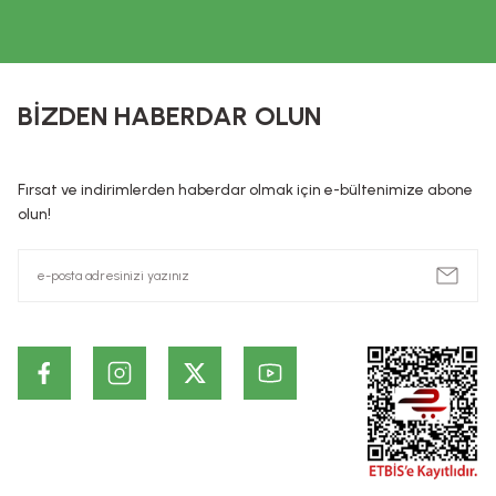
ettiği ya da tedavisine yardımcı olduğu ve/veya ilaç niteliğind
Sağlık sorunlarınız ve tedavisi için mutlaka doktorunuza başv
KOZMETİK / DE
Kozmetik / Dermokozmetik ürünleri: İnsan vücudunun epiderma, tı
BİZDEN HABERDAR OLUN
hazırlanmış, tek veya temel amacı bu kısımları temizlemek, 
preparatlar veya maddeler şeklindedir. Kozmetik ürünlerin, Hiç 
ürünlerin cildin alt tabakalarında ve kalıcı olarak etki ettiği id
Fırsat ve indirimlerden haberdar olmak için e-bültenimize abone
dayanmaktadır. Bu bilgiler ürünlerin vaad edilen etkilerinin ke
olun!