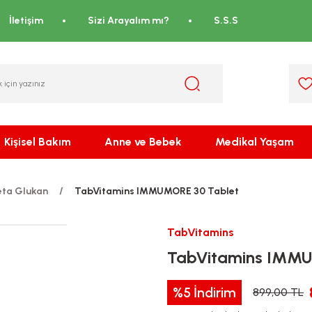
İletişim
Sizi Arayalım mı?
S.S.S
Kişisel Bakım
Anne ve Bebek
Medikal Yaşam
eta Glukan
TabVitamins IMMUMORE 30 Tablet
TabVitamins
TabVitamins IMMU
%5
İndirim
899,00 TL