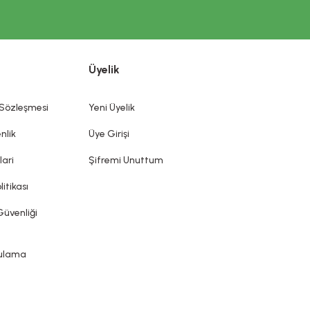
a ürün detaylarında yer alan yazılar sadece bilgi amaçlıdır.
İ ÖNEMLİ UYARI
dış kısımlarına, dişlere ve ağız mukozasına uygulanmak üzere
Üyelik
mek ve/veya korumak veya iyi bir durumda tutmak olan bütün
diği, önlenmesine yardımcı olduğu iddia edilemez. Kozmetik
ın sunduğu ürün etiketi, broşür gibi bilgi ve belgelere
 Sözleşmesi
Yeni Üyelik
nlik
Üye Girişi
lari
Şifremi Unuttum
litikası
Güvenliği
gulama