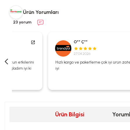
Ürün Yorumları
23 yorum
O** Ç**
27.04.2026
i
Hızlı kargo ve paketleme çok iyi ürün zaten kalitesi çok
iyi
Ürün Bilgisi
Yorum