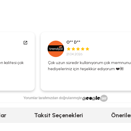
O** D**
21.04.2026
Çok uzun süredir kullanıyorum çok memnunum
hediyeleriniz için teşekkür ediyorum ❤️🌺
Yorumlar tarafımızdan doğrulanmıştır.
lar
Taksit Seçenekleri
Önerile