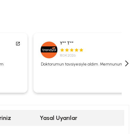
Y** T**
18.04.2026
Doktorumun tavsiyesiyle aldım. Memnunum.
riniz
Yasal Uyarılar