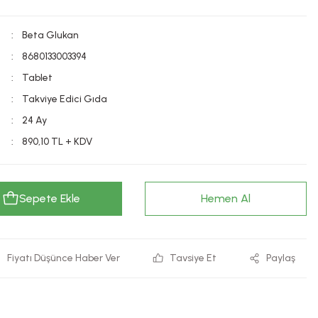
Beta Glukan
8680133003394
Tablet
Takviye Edici Gıda
24 Ay
890,10 TL + KDV
Sepete Ekle
Hemen Al
Fiyatı Düşünce Haber Ver
Tavsiye Et
Paylaş