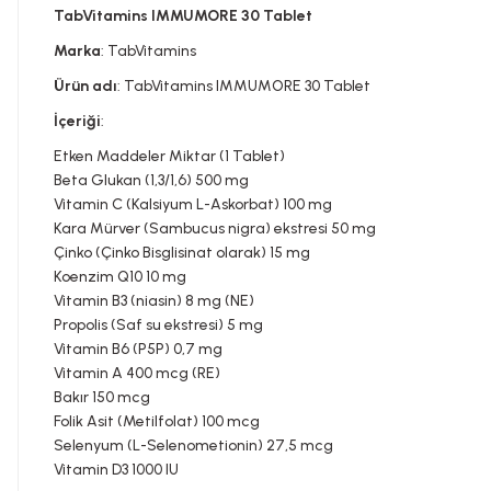
TabVitamins IMMUMORE 30 Tablet
Marka
: TabVitamins
Ürün adı
: TabVitamins IMMUMORE 30 Tablet
İçeriği
:
Etken Maddeler Miktar (1 Tablet)
Beta Glukan (1,3/1,6) 500 mg
Vitamin C (Kalsiyum L-Askorbat) 100 mg
Kara Mürver (Sambucus nigra) ekstresi 50 mg
Çinko (Çinko Bisglisinat olarak) 15 mg
Koenzim Q10 10 mg
Vitamin B3 (niasin) 8 mg (NE)
Propolis (Saf su ekstresi) 5 mg
Vitamin B6 (P5P) 0,7 mg
Vitamin A 400 mcg (RE)
Bakır 150 mcg
Folik Asit (Metilfolat) 100 mcg
Selenyum (L-Selenometionin) 27,5 mcg
Vitamin D3 1000 IU