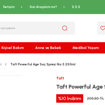
İletişim
Sizi Arayalım mı?
S.S.S
Kişisel Bakım
Anne ve Bebek
Medikal Yaşam
i
Taft Powerful Age Saç Spreyi No:5 250ml
Taft
Taft Powerful Age 
%10
İndirim
205,50 TL