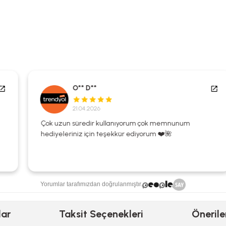
O** D**
21.04.2026
Çok uzun süredir kullanıyorum çok memnunum
hediyeleriniz için teşekkür ediyorum ❤️🌺
Yorumlar tarafımızdan doğrulanmıştır.
lar
Taksit Seçenekleri
Önerile