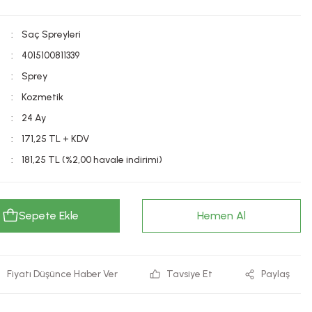
Saç Spreyleri
4015100811339
Sprey
Kozmetik
24 Ay
171,25 TL + KDV
181,25 TL (%2,00 havale indirimi)
Sepete Ekle
Hemen Al
Fiyatı Düşünce Haber Ver
Tavsiye Et
Paylaş