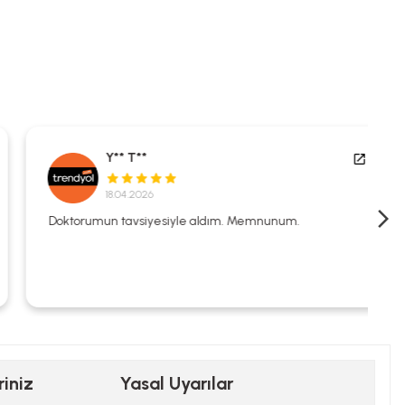
Y** T**
18.04.2026
Doktorumun tavsiyesiyle aldım. Memnunum.
riniz
Yasal Uyarılar