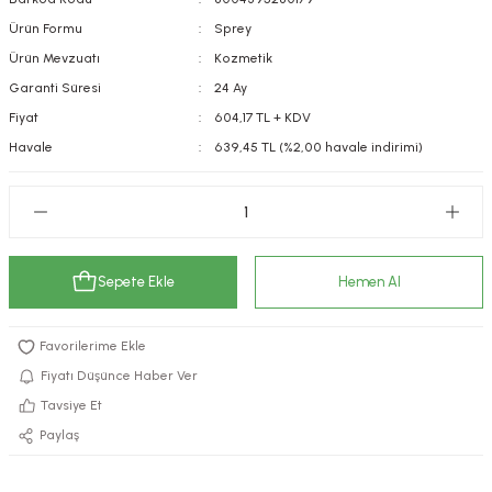
kımı
e Mendilleri
ri
Ürün Formu
Sprey
Ürün Mevzuatı
Kozmetik
llagen Cilt Bakımı
ve Emzikleri
Hijyeni
Kovucular
Garanti Süresi
24 Ay
Fiyat
604,17 TL + KDV
uları
kımı
gler
Havale
639,45 TL (%2,00 havale indirimi)
ty Collagen
ları
ar, Şekerler
ünleri
ar
Sepete Ekle
Hemen Al
ebiyotikler
rı
Fiyatı Düşünce Haber Ver
e Tuzlar
ı
er
Tavsiye Et
Paylaş
raller
i ve Nebulizatörler