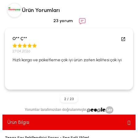
ekler
ve Sabunları
yotlar
Ürün Yorumları
e Losyonlar
sterler
23 yorum
klar
O** Ç**
27.04.2026
Hızlı kargo ve paketleme çok iyi ürün zaten kalitesi çok iyi
leri
Yorumlar tarafımızdan doğrulanmıştır.
Ürün Bilgisi
Tenax Saç Şekillendirici Spray - Sea Salt 150ml