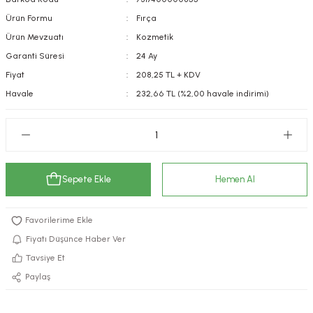
kımı
e Mendilleri
ri
Ürün Formu
Fırça
Ürün Mevzuatı
Kozmetik
llagen Cilt Bakımı
ve Emzikleri
Hijyeni
Kovucular
Garanti Süresi
24 Ay
Fiyat
208,25 TL + KDV
uları
kımı
gler
Havale
232,66 TL (%2,00 havale indirimi)
ty Collagen
ları
ar, Şekerler
ünleri
ar
Sepete Ekle
Hemen Al
ebiyotikler
rı
Fiyatı Düşünce Haber Ver
e Tuzlar
ı
er
Tavsiye Et
Paylaş
raller
i ve Nebulizatörler