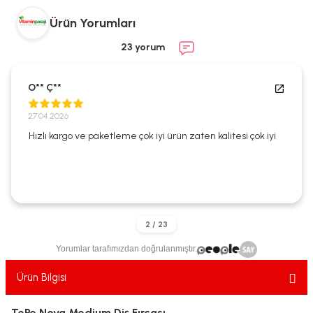
ekler
ve Sabunları
yotlar
Ürün Yorumları
e Losyonlar
sterler
23 yorum
klar
O** Ç**
27.04.2026
Hızlı kargo ve paketleme çok iyi ürün zaten kalitesi çok iyi
leri
Yorumlar tarafımızdan doğrulanmıştır.
Ürün Bilgisi
TePe Nova Medium Diş Fırçası