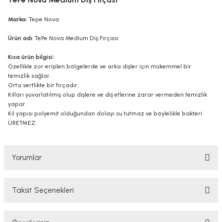
Marka:
Tepe Nova
Ürün adı
: TePe Nova Medium Diş Fırçası
Kısa ürün bilgisi:
Özellikle zor erişilen bölgelerde ve arka dişler için mükemmel bir
temizlik sağlar.
Orta sertlikte bir fırçadır.
Kılları yuvarlatılmış olup dişlere ve diş etlerine zarar vermeden temizlik
yapar.
Kıl yapısı polyemit olduğundan dolayı su tutmaz ve böylelikle bakteri
ÜRETMEZ.
Yorumlar
Taksit Seçenekleri
Bu ürüne ilk yorumu siz yapın!