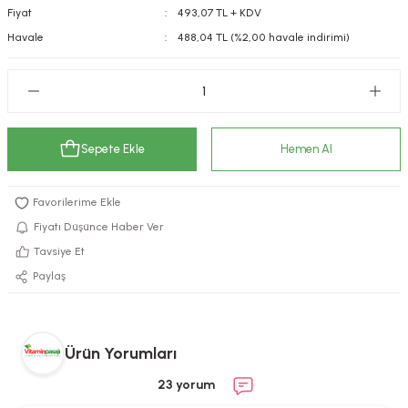
Fiyat
493,07 TL + KDV
kımı
e Mendilleri
ri
Havale
488,04 TL (%2,00 havale indirimi)
llagen Cilt Bakımı
ve Emzikleri
Hijyeni
Kovucular
uları
kımı
gler
Sepete Ekle
Hemen Al
ty Collagen
ları
ar, Şekerler
ünleri
ar
Fiyatı Düşünce Haber Ver
ebiyotikler
rı
Tavsiye Et
Paylaş
e Tuzlar
ı
er
Ürün Yorumları
raller
i ve Nebulizatörler
23 yorum