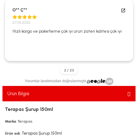
ekler
ve Sabunları
yotlar
O** Ç**
e Losyonlar
sterler
27.04.2026
Hızlı kargo ve paketleme çok iyi ürün zaten kalitesi çok iyi
klar
leri
Yorumlar tarafımızdan doğrulanmıştır.
Ürün Bilgisi
Terapas Şurup 150ml
Marka
: Terapas
Terapas Şurup 150ml
Ürün adı
: