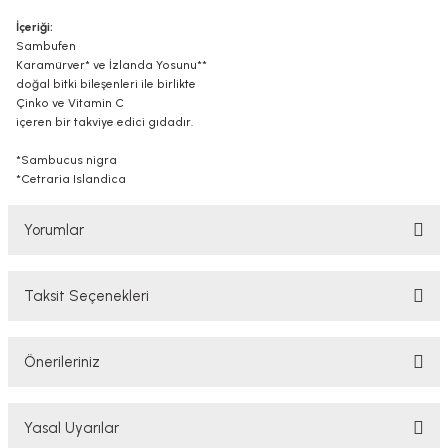
İçeriği:
Sambufen
​Karamürver* ve İzlanda Yosunu**
doğal bitki bileşenleri ile birlikte
Çinko ve Vitamin C
içeren bir takviye edici gıdadır.
*Sambucus nigra
*Cetraria Islandica
Yorumlar
Taksit Seçenekleri
Bu ürüne ilk yorumu siz yapın!
Önerileriniz
Yorum Yaz
Bu ürünün fiyat bilgisi, resim, ürün açıklamalarında ve diğer konularda
Yasal Uyarılar
yetersiz gördüğünüz noktaları öneri formunu kullanarak tarafımıza