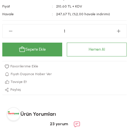
Fiyat
210,60 TL + KDV
kımı
e Mendilleri
ri
Havale
247,67 TL (%2,00 havale indirimi)
llagen Cilt Bakımı
ve Emzikleri
Hijyeni
Kovucular
uları
kımı
gler
ty Collagen
ları
Sepete Ekle
Hemen Al
ar, Şekerler
ünleri
ar
Fiyatı Düşünce Haber Ver
ebiyotikler
rı
Tavsiye Et
Paylaş
e Tuzlar
ı
er
Ürün Yorumları
raller
i ve Nebulizatörler
23 yorum