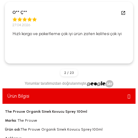
ekler
ve Sabunları
yotlar
O** Ç**
e Losyonlar
sterler
27.04.2026
Hızlı kargo ve paketleme çok iyi ürün zaten kalitesi çok iyi
klar
leri
Yorumlar tarafımızdan doğrulanmıştır.
Ürün Bilgisi
The Prouve Organik Sinek Kovucu Sprey 100ml
Marka
: The Prouve
Ürün adı
:The Prouve Organik Sinek Kovucu Sprey 100ml