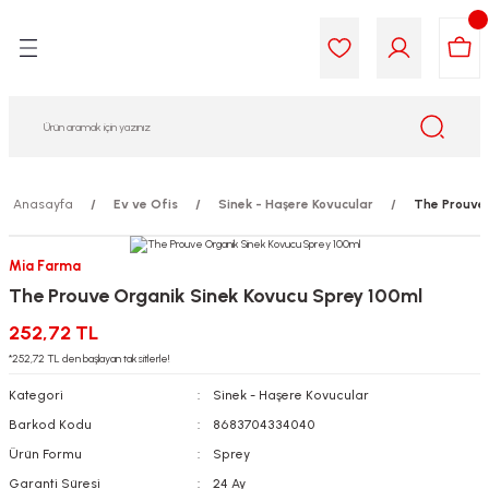
Geri Dön
Geri Dön
Geri Dön
Geri Dön
Geri Dön
Geri Dön
i Gıda
ek
am
leri
lik
sit
opolis
iyeleri
Anasayfa
Ev ve Ofis
Sinek - Haşere Kovucular
The Prouve 
yel ve Uçucu Yağlar
ımı
ları
r
Mia Farma
The Prouve Organik Sinek Kovucu Sprey 100ml
ega 3...)
akımı
ımı
aratları
252,72 TL
ımı
on Testleri
icileri
*252,72 TL den başlayan taksitlerle!
Kategori
Sinek - Haşere Kovucular
tleri
kımı
Barkod Kodu
8683704334040
Ürün Formu
Sprey
iyeleri
e Temizleme
Garanti Süresi
24 Ay