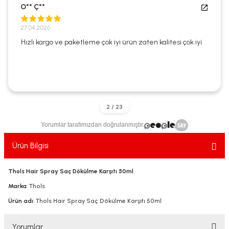
O** Ç**
ekler
ve Sabunları
yotlar
27.04.2026
e Losyonlar
sterler
Hızlı kargo ve paketleme çok iyi ürün zaten kalitesi çok iyi
klar
Yorumlar tarafımızdan doğrulanmıştır.
leri
Ürün Bilgisi
Thols Hair Spray Saç Dökülme Karşıtı 50ml
Marka
: Thols
Ürün adı
: Thols Hair Spray Saç Dökülme Karşıtı 50ml
Yorumlar