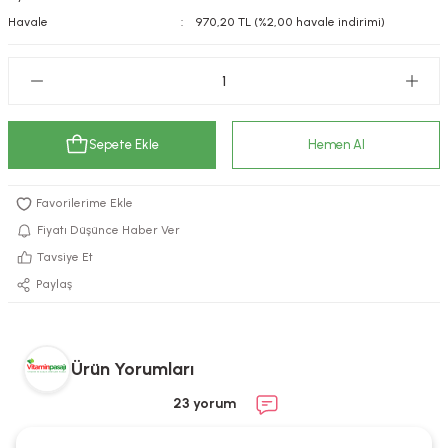
Havale
970,20 TL (%2,00 havale indirimi)
kımı
e Mendilleri
ri
llagen Cilt Bakımı
ve Emzikleri
Hijyeni
Kovucular
uları
kımı
gler
Sepete Ekle
Hemen Al
ty Collagen
ları
ar, Şekerler
ünleri
ar
Fiyatı Düşünce Haber Ver
Tavsiye Et
ebiyotikler
rı
Paylaş
Ürün Yorumları
e Tuzlar
ı
er
23 yorum
raller
i ve Nebulizatörler