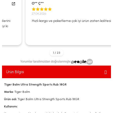
O** Ç**
ekler
ve Sabunları
yotlar
27.04.2026
e Losyonlar
sterler
Hızlı kargo ve paketleme çok iyi ürün zaten kalitesi çok iyi
klar
Yorumlar tarafımızdan doğrulanmıştır.
leri
Ürün Bilgisi
Tiger Balm Ultra Strength Sports Rub 18GR
Marka
: Tiger Balm
Ürün adı
: Tiger Balm Ultra Strength Sports Rub 18GR
Kullanımı
: