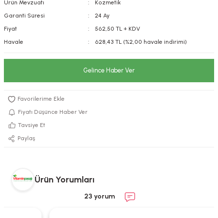
Ürün Mevzuatı
Kozmetik
kımı
e Mendilleri
ri
Garanti Süresi
24 Ay
Fiyat
562,50 TL + KDV
llagen Cilt Bakımı
ve Emzikleri
Hijyeni
Kovucular
Havale
628,43 TL (%2,00 havale indirimi)
uları
kımı
gler
Gelince Haber Ver
ty Collagen
ları
ar, Şekerler
ünleri
ar
Fiyatı Düşünce Haber Ver
Tavsiye Et
ebiyotikler
rı
Paylaş
Ürün Yorumları
e Tuzlar
ı
er
23 yorum
raller
i ve Nebulizatörler