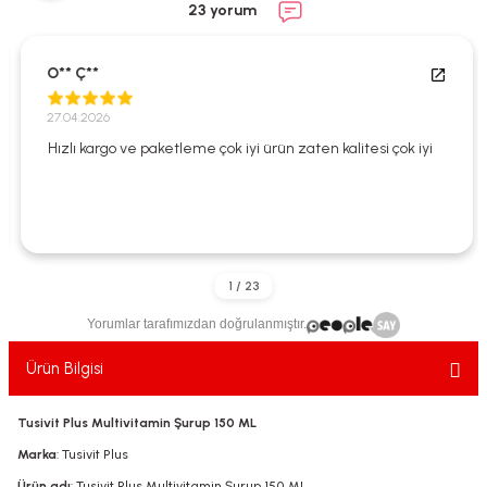
23 yorum
ekler
ve Sabunları
yotlar
e Losyonlar
sterler
O** Ç**
27.04.2026
klar
Hızlı kargo ve paketleme çok iyi ürün zaten kalitesi çok iyi
leri
Yorumlar tarafımızdan doğrulanmıştır.
Ürün Bilgisi
Tusivit Plus Multivitamin Şurup 150 ML
Marka
: Tusivit Plus
Ürün adı
: Tusivit Plus Multivitamin Şurup 150 ML