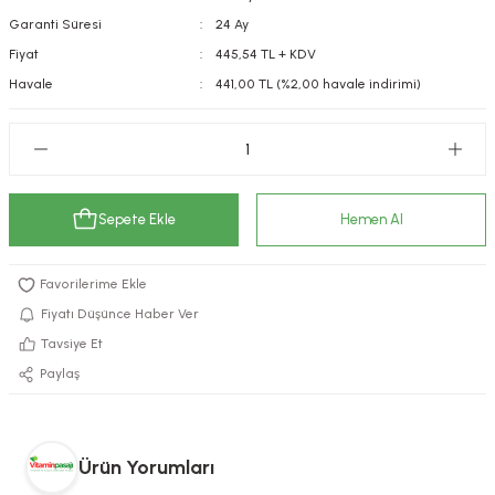
Garanti Süresi
24 Ay
kımı
e Mendilleri
ri
Fiyat
445,54 TL + KDV
llagen Cilt Bakımı
ve Emzikleri
Hijyeni
Kovucular
Havale
441,00 TL (%2,00 havale indirimi)
uları
kımı
gler
ty Collagen
ları
Sepete Ekle
Hemen Al
ar, Şekerler
ünleri
ar
ebiyotikler
rı
Fiyatı Düşünce Haber Ver
Tavsiye Et
Paylaş
e Tuzlar
ı
er
raller
i ve Nebulizatörler
Ürün Yorumları