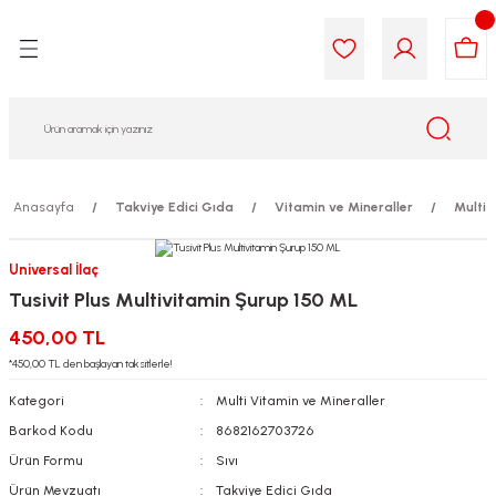
Geri Dön
Geri Dön
Geri Dön
Geri Dön
Geri Dön
Geri Dön
i Gıda
ek
am
leri
lik
sit
opolis
iyeleri
Anasayfa
Takviye Edici Gıda
Vitamin ve Mineraller
Multi 
yel ve Uçucu Yağlar
ımı
ları
r
Universal İlaç
Tusivit Plus Multivitamin Şurup 150 ML
ega 3...)
akımı
ımı
aratları
450,00 TL
ımı
on Testleri
icileri
*450,00 TL den başlayan taksitlerle!
Kategori
Multi Vitamin ve Mineraller
tleri
kımı
Barkod Kodu
8682162703726
Ürün Formu
Sıvı
iyeleri
e Temizleme
Ürün Mevzuatı
Takviye Edici Gıda