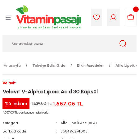
Geri Dön
Geri Dön
Geri Dön
Geri Dön
Geri Dön
Geri Dön
i Gıda
ek
am
leri
lik
sit
opolis
iyeleri
Anasayfa
Takviye Edici Gıda
Etkin Maddeler
Alfa Lipoik A
yel ve Uçucu Yağlar
ımı
ları
r
Velavit
ega 3...)
akımı
ımı
aratları
Velavit V-Alpha Lipoic Acid 30 Kapsül
ımı
on Testleri
icileri
1.557,05 TL
%5
İndirim
1.639,00 TL
*1.557,05 TL den başlayan taksitlerle!
tleri
kımı
Kategori
Alfa Lipoik Asit (ALA)
iyeleri
e Temizleme
Barkod Kodu
8684962740031