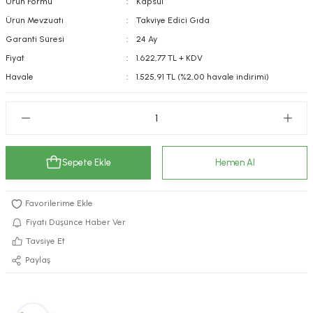
Ürün Formu
Kapsül
kımı
e Mendilleri
ri
Ürün Mevzuatı
Takviye Edici Gıda
Garanti Süresi
24 Ay
llagen Cilt Bakımı
ve Emzikleri
Hijyeni
Kovucular
Fiyat
1.622,77 TL + KDV
Havale
1.525,91 TL (%2,00 havale indirimi)
uları
kımı
gler
ty Collagen
ları
ar, Şekerler
ünleri
ar
Sepete Ekle
Hemen Al
ebiyotikler
rı
Fiyatı Düşünce Haber Ver
Tavsiye Et
e Tuzlar
ı
er
Paylaş
raller
i ve Nebulizatörler