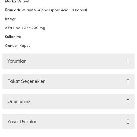
Marka
: Velavit
Ürün adı
: Velavit V-Alpha Lipoic Acid 30 Kapsül
İçeriği
:
Alfa Lipoik Asit 200 mg
Kullanımı
:
Günde 1 Kapsül
Yorumlar
Taksit Seçenekleri
Bu ürüne ilk yorumu siz yapın!
Önerileriniz
Yorum Yaz
Bu ürünün fiyat bilgisi, resim, ürün açıklamalarında ve diğer konularda
Yasal Uyarılar
yetersiz gördüğünüz noktaları öneri formunu kullanarak tarafımıza
iletebilirsiniz.
Görüş ve önerileriniz için teşekkür ederiz.