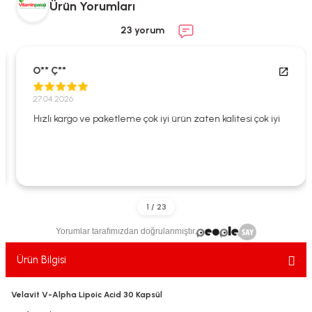
Ürün Yorumları
ekler
ve Sabunları
yotlar
23 yorum
e Losyonlar
sterler
O** Ç**
klar
27.04.2026
Hızlı kargo ve paketleme çok iyi ürün zaten kalitesi çok iyi
leri
Yorumlar tarafımızdan doğrulanmıştır.
Ürün Bilgisi
Velavit V-Alpha Lipoic Acid 30 Kapsül