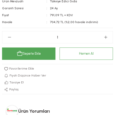
Ürün Mevzuatı
Takviye Edici Gıda
kımı
e Mendilleri
ri
Garanti Süresi
24 Ay
Fiyat
791,09 TL + KDV
llagen Cilt Bakımı
ve Emzikleri
Hijyeni
Kovucular
Havale
704,72 TL (%2,00 havale indirimi)
uları
kımı
gler
ty Collagen
ları
Sepete Ekle
Hemen Al
ar, Şekerler
ünleri
ar
ebiyotikler
rı
Fiyatı Düşünce Haber Ver
Tavsiye Et
Paylaş
e Tuzlar
ı
er
raller
i ve Nebulizatörler
Ürün Yorumları