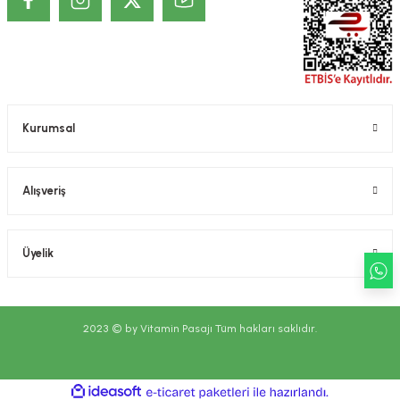
Kozmetik / Dermokozmetik ürünleri: İnsan vücudunun epiderma,
tırnaklar, kıllar, saçlar, dudaklar ve dış genital organlar gibi değişik dış
kısımlarına, dişlere ve ağız mukozasına uygulanmak üzere hazırlanmış,
tek veya temel amacı bu kısımları temizlemek, koku vermek,
görünümünü değiştirmek ve/veya vücut kokularını düzeltmek ve/veya
korumak veya iyi bir durumda tutmak olan bütün preparatlar veya
maddeler şeklindedir. Kozmetik ürünlerin, Hiç bir hastalığı tedavi ettiği,
Kurumsal
tedavisine yardımcı olduğu, hastalığı önlediği, önlenmesine yardımcı
olduğu iddia edilemez. Kozmetik ürünlerin cildin alt tabakalarında ve
kalıcı olarak etki ettiği iddia edilemez. Sitemizde belirtilen açıklamalar,
üretici, ithalatçı firmaların sunduğu ürün etiketi, broşür gibi bilgi ve
Alışveriş
belgelere dayanmaktadır. Bu bilgiler ürünlerin vaad edilen etkilerinin
kesin olarak gerçekleşeceği ya da yan etkileri olmadığı anlamını
taşımaz.
Üyelik
2023 © by Vitamin Pasajı Tüm hakları saklıdır.
ideasoft
ile
e-