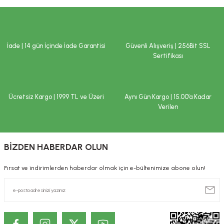
hastalık veya ilaç kullanılması durumlarında doktorunuza başvurunuz.
Ürün bilgilerinde hatalar bulunuyor.
Çocukların ulaşamayacağı yerlerde saklayınız.
Ürün fiyatı diğer sitelerden daha pahalı.
İLAÇ DEĞİLDİR.
Bu ürüne benzer farklı alternatifler olmalı.
İade | 14 gün İçinde İade Garantisi
Güvenli Alışveriş | 256Bit SSL
Hastalıkların önlenmesi veya tedavi edilmesi amacıyla kullanılmaz.
Sertifikası
Tavsiye edilen tüketim tarihi (TETT) ve parti numarası ambalaj
üzerindedir.
Saklama koşulları
:
Serin ve kuru yerde saklayınız.
Ücretsiz Kargo | 1999 TL ve Üzeri
Aynı Gün Kargo | 15.00’a Kadar
Gönder
Verilen
Beklenmeyen herhangi bir yan etkide doktorunuza ya da en yakın sağlık
kuruluşuna başvurunuz. Yönetmelik gereği, internet üzerinden satışı
yapılan ürünlere ilişkin reklam ve ilanların kullanıcıları yanıltıcı, eksik ve
kamu sağlığını bozucu nitelikte bilgiler içermesi yasaktır. Bu nedenle;
BİZDEN HABERDAR OLUN
sitemizde satışı gerçekleştirilen ürünlere ilişkin, özellikle tedavi edilmesi
gereken rahatsızlıkları önlediği, tedavi ettiği ya da tedavisine yardımcı
olduğu ve/veya ilaç niteliğinde olduğu şeklinde beyanlara yer
Fırsat ve indirimlerden haberdar olmak için e-bültenimize abone olun!
verilmemektedir. Site içerisinde ve/veya ürün detaylarında yer alan
yazılar sadece bilgi amaçlıdır. Sağlık sorunlarınız ve tedavisi için
mutlaka doktorunuza başvurunuz.
KOZMETİK / DERMOKOZMETİK ÜRÜNLERİNDE TANITIM VE SAĞLIK
BEYANI İLE İLGİLİ ÖNEMLİ UYARI