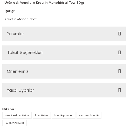
Ürün adı
: Venatura Kreatin Monohidrat Toz 150gr
İçeriği
:
Kreatin Monohidrat
Yorumlar
Taksit Seçenekleri
Bu ürüne ilk yorumu siz yapın!
Önerileriniz
Yorum Yaz
Bu ürünün fiyat bilgisi, resim, ürün açıklamalarında ve diğer konularda
Yasal Uyarılar
yetersiz gördüğünüz noktaları öneri formunu kullanarak tarafımıza
iletebilirsiniz.
Görüş ve önerileriniz için teşekkür ederiz.
YASAL UYARI
Etiketler :
TAKVİYE EDİCİ GIDALAR HAKKINDA UYARI
venatura kreatin toz
kreatin toz
kreatin powder
venatura kreatin
Ürün resmi kalitesiz, bozuk veya görüntülenemiyor.
Tavsiye edilen günlük kullanım dozunu aşmayınız. Takviye edici gıdalar
8683229901604
Ürün açıklamasında eksik bilgiler bulunuyor.
normal beslenmenin yerine geçemez. Hamilelik ve emzirme dönemi ile