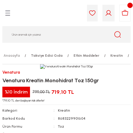
Geri Dön
Geri Dön
Geri Dön
Geri Dön
Geri Dön
Geri Dön
i Gıda
ek
am
leri
lik
sit
opolis
iyeleri
Anasayfa
Takviye Edici Gıda
Etkin Maddeler
Kreatin
yel ve Uçucu Yağlar
ımı
ları
r
Venatura
Venatura Kreatin Monohidrat Toz 150gr
ega 3...)
akımı
ımı
aratları
719,10 TL
%10
İndirim
799,00 TL
ımı
on Testleri
icileri
*719,10 TL den başlayan taksitlerle!
Kategori
Kreatin
tleri
kımı
Barkod Kodu
8683229901604
iyeleri
e Temizleme
Ürün Formu
Toz