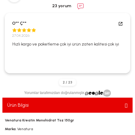
ekler
ve Sabunları
yotlar
23 yorum
e Losyonlar
sterler
O** Ç**
klar
27.04.2026
Hızlı kargo ve paketleme çok iyi ürün zaten kalitesi çok iyi
leri
Yorumlar tarafımızdan doğrulanmıştır.
Ürün Bilgisi
Venatura Kreatin Monohidrat Toz 150gr
Marka
: Venatura