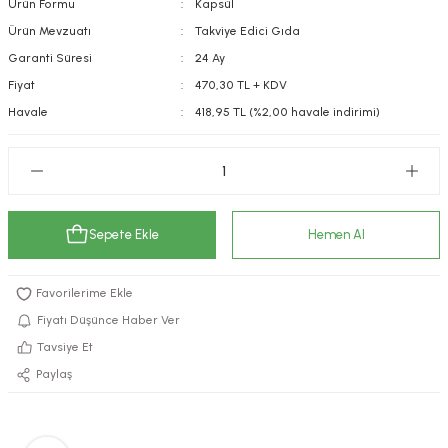
Ürün Formu
Kapsül
kımı
e Mendilleri
ri
Ürün Mevzuatı
Takviye Edici Gıda
Garanti Süresi
24 Ay
llagen Cilt Bakımı
ve Emzikleri
Hijyeni
Kovucular
Fiyat
470,30 TL + KDV
Havale
418,95 TL (%2,00 havale indirimi)
uları
kımı
gler
ty Collagen
ları
ar, Şekerler
ünleri
ar
Sepete Ekle
Hemen Al
ebiyotikler
rı
Fiyatı Düşünce Haber Ver
Tavsiye Et
e Tuzlar
ı
er
Paylaş
raller
i ve Nebulizatörler