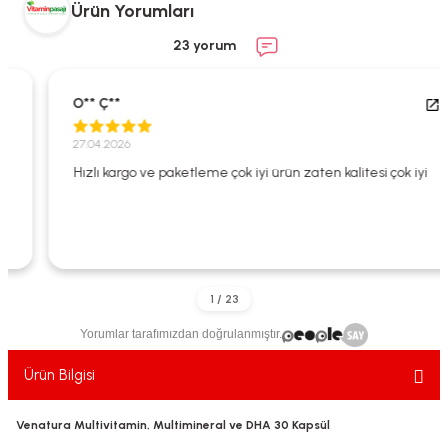
Ürün Yorumları
ekler
ve Sabunları
yotlar
23 yorum
e Losyonlar
sterler
O** Ç**
klar
27.04.2026
Hızlı kargo ve paketleme çok iyi ürün zaten kalitesi çok iyi
leri
Yorumlar tarafımızdan doğrulanmıştır.
Ürün Bilgisi
Venatura Multivitamin, Multimineral ve DHA 30 Kapsül