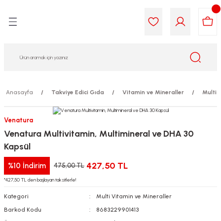
Geri Dön
Geri Dön
Geri Dön
Geri Dön
Geri Dön
Geri Dön
i Gıda
ek
am
leri
lik
sit
opolis
iyeleri
Anasayfa
Takviye Edici Gıda
Vitamin ve Mineraller
Multi 
yel ve Uçucu Yağlar
ımı
ları
r
Venatura
Venatura Multivitamin, Multimineral ve DHA 30
ega 3...)
akımı
ımı
aratları
Kapsül
ımı
on Testleri
icileri
427,50 TL
%10
İndirim
475,00 TL
*427,50 TL den başlayan taksitlerle!
tleri
kımı
Kategori
Multi Vitamin ve Mineraller
iyeleri
e Temizleme
Barkod Kodu
8683229901413