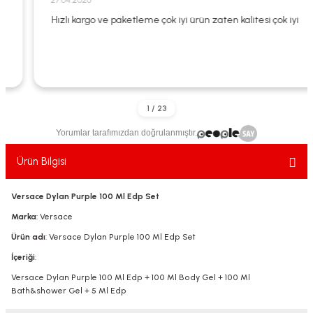
27.04.2026
ekler
ve Sabunları
yotlar
Hızlı kargo ve paketleme çok iyi ürün zaten kalitesi çok iyi
e Losyonlar
sterler
klar
Yorumlar tarafımızdan doğrulanmıştır.
Ürün Bilgisi
leri
Versace Dylan Purple 100 Ml Edp Set
Marka
: Versace
Ürün adı
: Versace Dylan Purple 100 Ml Edp Set
İçeriği
:
Versace Dylan Purple 100 Ml Edp + 100 Ml Body Gel + 100 Ml
Bath&shower Gel + 5 Ml Edp