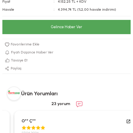
Fiyat
4.152,25 TL + KDV
kımı
e Mendilleri
ri
Havale
4.394,74 TL (%2,00 havale indirimi)
llagen Cilt Bakımı
ve Emzikleri
Hijyeni
Kovucular
Gelince Haber Ver
uları
kımı
gler
ty Collagen
ları
Fiyatı Düşünce Haber Ver
Tavsiye Et
ar, Şekerler
ünleri
ar
Paylaş
ebiyotikler
rı
Ürün Yorumları
23 yorum
e Tuzlar
ı
er
O** Ç**
raller
i ve Nebulizatörler