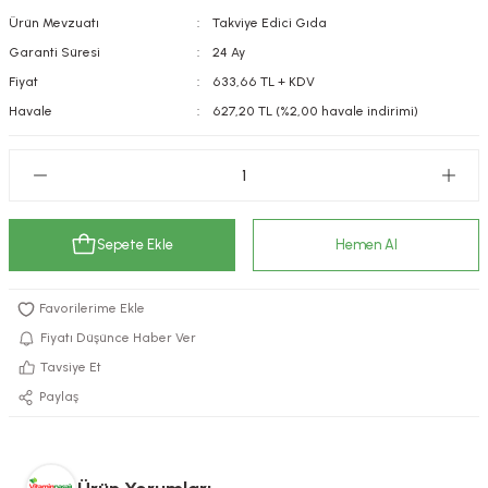
Ürün Mevzuatı
Takviye Edici Gıda
kımı
e Mendilleri
ri
Garanti Süresi
24 Ay
llagen Cilt Bakımı
ve Emzikleri
Hijyeni
Kovucular
Fiyat
633,66 TL + KDV
Havale
627,20 TL (%2,00 havale indirimi)
uları
kımı
gler
ty Collagen
ları
ar, Şekerler
ünleri
ar
Sepete Ekle
Hemen Al
ebiyotikler
rı
Fiyatı Düşünce Haber Ver
Tavsiye Et
Paylaş
e Tuzlar
ı
er
raller
i ve Nebulizatörler