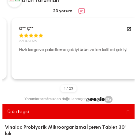
Ürün Yorumları
ekler
ve Sabunları
yotlar
23 yorum
e Losyonlar
sterler
O** Ç**
klar
27.04.2026
Hızlı kargo ve paketleme çok iyi ürün zaten kalitesi çok iyi
leri
Yorumlar tarafımızdan doğrulanmıştır.
Ürün Bilgisi
Vinalac Probiyotik Mikroorganizma İçeren Tablet 30'
luk