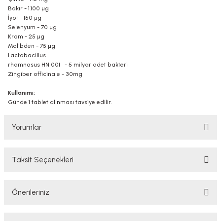
Bakır - 1.100 µg
İyot - 150 µg
Selenyum - 70 µg
Krom - 25 µg
Molibden - 75 µg
Lactobacillus
rhamnosus HN 001 - 5 milyar adet bakteri
Zingiber officinale - 30mg
Kullanımı:
Günde 1 tablet alınması tavsiye edilir.
Yorumlar
Taksit Seçenekleri
Bu ürüne ilk yorumu siz yapın!
Önerileriniz
Yorum Yaz
Bu ürünün fiyat bilgisi, resim, ürün açıklamalarında ve diğer konularda