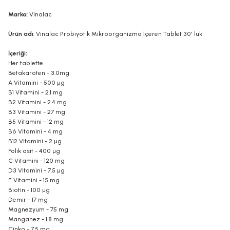
Marka
: Vinalac
Ürün adı
: Vinalac Probiyotik Mikroorganizma İçeren Tablet 30' luk
İçeriği:
Her tablette
Betakaroten - 3.0mg
A Vitamini - 500 µg
B1 Vitamini - 2.1 mg
B2 Vitamini - 2.4 mg
B3 Vitamini - 27 mg
B5 Vitamini - 12 mg
B6 Vitamini - 4 mg
B12 Vitamini - 2 µg
Folik asit - 400 µg
C Vitamini - 120 mg
D3 Vitamini - 7.5 µg
E Vitamini - 15 mg
Biotin - 100 µg
Demir - 17 mg
Magnezyum - 75 mg
Manganez - 1.8 mg
Çinko - 7.5 mg