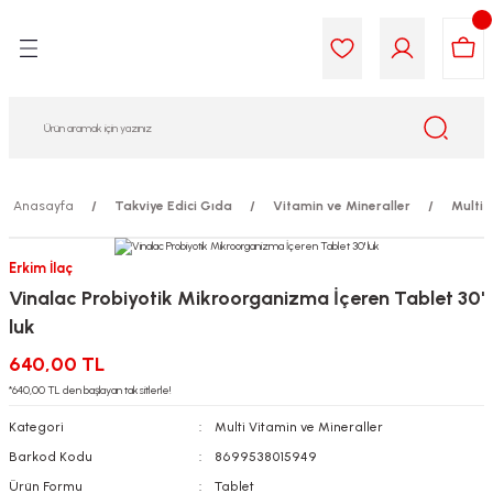
Geri Dön
Geri Dön
Geri Dön
Geri Dön
Geri Dön
Geri Dön
i Gıda
ek
am
leri
lik
sit
opolis
iyeleri
Anasayfa
Takviye Edici Gıda
Vitamin ve Mineraller
Multi 
yel ve Uçucu Yağlar
ımı
ları
r
Erkim İlaç
Vinalac Probiyotik Mikroorganizma İçeren Tablet 30'
ega 3...)
akımı
ımı
aratları
luk
ımı
on Testleri
icileri
640,00 TL
*640,00 TL den başlayan taksitlerle!
tleri
kımı
Kategori
Multi Vitamin ve Mineraller
Barkod Kodu
8699538015949
iyeleri
e Temizleme
Ürün Formu
Tablet