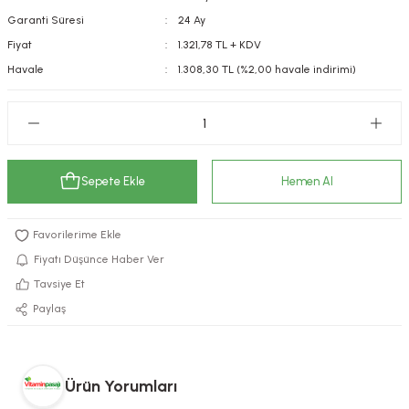
Garanti Süresi
24 Ay
kımı
e Mendilleri
ri
Fiyat
1.321,78 TL + KDV
llagen Cilt Bakımı
ve Emzikleri
Hijyeni
Kovucular
Havale
1.308,30 TL (%2,00 havale indirimi)
uları
kımı
gler
ty Collagen
ları
Sepete Ekle
Hemen Al
ar, Şekerler
ünleri
ar
ebiyotikler
rı
Fiyatı Düşünce Haber Ver
Tavsiye Et
Paylaş
e Tuzlar
ı
er
raller
i ve Nebulizatörler
Ürün Yorumları