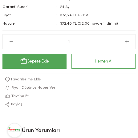
Garanti Süresi
24 Ay
kımı
e Mendilleri
ri
Fiyat
376,24 TL + KDV
llagen Cilt Bakımı
ve Emzikleri
Hijyeni
Kovucular
Havale
372,40 TL (%2,00 havale indirimi)
uları
kımı
gler
ty Collagen
ları
Sepete Ekle
Hemen Al
ar, Şekerler
ünleri
ar
ebiyotikler
rı
Fiyatı Düşünce Haber Ver
Tavsiye Et
Paylaş
e Tuzlar
ı
er
raller
i ve Nebulizatörler
Ürün Yorumları