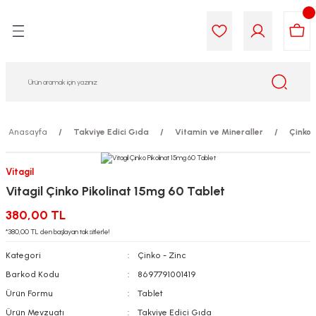
Geri Dön
Geri Dön
Geri Dön
Geri Dön
Geri Dön
Geri Dön
i Gıda
ek
am
leri
lik
sit
opolis
iyeleri
Anasayfa
Takviye Edici Gıda
Vitamin ve Mineraller
Çinko 
yel ve Uçucu Yağlar
ımı
ları
r
Vitagil
Vitagil Çinko Pikolinat 15mg 60 Tablet
ega 3...)
akımı
ımı
aratları
380,00 TL
ımı
on Testleri
icileri
*380,00 TL den başlayan taksitlerle!
Kategori
Çinko - Zinc
tleri
kımı
Barkod Kodu
8697791001419
Ürün Formu
Tablet
iyeleri
e Temizleme
Ürün Mevzuatı
Takviye Edici Gıda