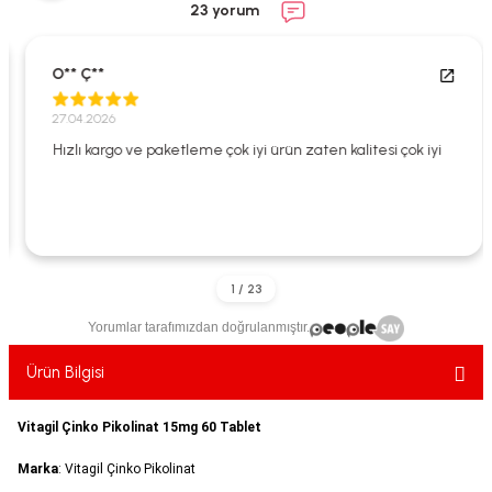
23 yorum
ekler
ve Sabunları
yotlar
e Losyonlar
sterler
O** Ç**
27.04.2026
klar
Hızlı kargo ve paketleme çok iyi ürün zaten kalitesi çok iyi
leri
Yorumlar tarafımızdan doğrulanmıştır.
Ürün Bilgisi
Vitagil Çinko Pikolinat 15mg 60 Tablet
Marka
: Vitagil Çinko Pikolinat