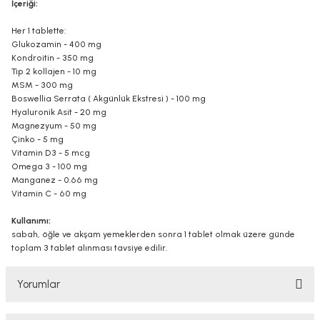
İçeriği:
Her 1 tablette:
Glukozamin - 400 mg
Kondroitin - 350 mg
Tip 2 kollajen - 10 mg
MSM - 300 mg
Boswellia Serrata ( Akgünlük Ekstresi ) - 100 mg
Hyaluronik Asit - 20 mg
Magnezyum - 50 mg
Çinko - 5 mg
Vitamin D3 - 5 mcg
Omega 3 - 100 mg
Manganez - 0.66 mg
Vitamin C - 60 mg
Kullanımı:
sabah, öğle ve akşam yemeklerden sonra 1 tablet olmak üzere günde
toplam 3 tablet alınması tavsiye edilir.
Yorumlar