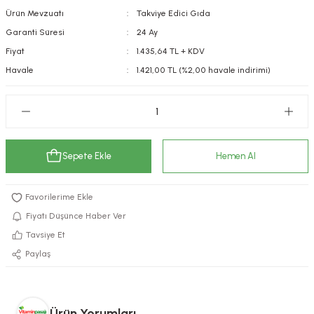
Ürün Mevzuatı
Takviye Edici Gıda
kımı
e Mendilleri
ri
Garanti Süresi
24 Ay
llagen Cilt Bakımı
ve Emzikleri
Hijyeni
Kovucular
Fiyat
1.435,64 TL + KDV
Havale
1.421,00 TL (%2,00 havale indirimi)
uları
kımı
gler
ty Collagen
ları
ar, Şekerler
ünleri
ar
Sepete Ekle
Hemen Al
ebiyotikler
rı
Fiyatı Düşünce Haber Ver
Tavsiye Et
Paylaş
e Tuzlar
ı
er
raller
i ve Nebulizatörler
Ürün Yorumları