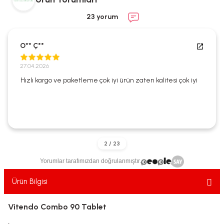
ekler
ve Sabunları
yotlar
23 yorum
e Losyonlar
sterler
O** Ç**
klar
27.04.2026
Hızlı kargo ve paketleme çok iyi ürün zaten kalitesi çok iyi
leri
Yorumlar tarafımızdan doğrulanmıştır.
Ürün Bilgisi
Vitendo Combo 90 Tablet