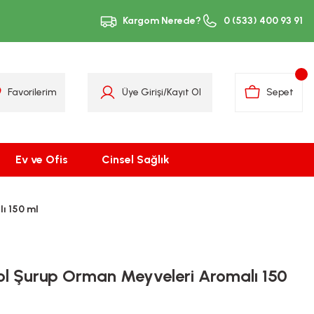
Kargom Nerede?
0 (533) 400 93 91
Favorilerim
Üye Girişi
/
Kayıt Ol
Sepet
Ev ve Ofis
Cinsel Sağlık
ı 150 ml
rol Şurup Orman Meyveleri Aromalı 150