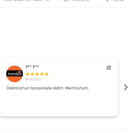
Y** T**
18.04.2026
Doktorumun tavsiyesiyle aldım. Memnunum.