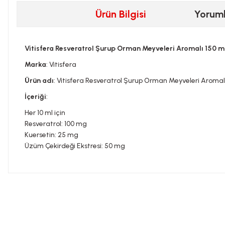
Ürün Bilgisi
Yorum
Vitisfera Resveratrol Şurup Orman Meyveleri Aromalı 150 m
Marka
: Vitisfera
Ürün adı
: Vitisfera Resveratrol Şurup Orman Meyveleri Aromalı
İçeriği
:
Her 10 ml için
Resveratrol: 100 mg
Kuersetin: 25 mg
Üzüm Çekirdeği Ekstresi: 50 mg
Bu ürünün fiyat bilgisi, resim, ürün açıklamalarında ve diğer konula
Görüş ve önerileriniz için teşekkür ederiz.
Tavsiye edilen günlük kullanım dozunu aşmayınız. Takviye edi
Ürün resmi kalitesiz, bozuk veya görüntülenemiyor.