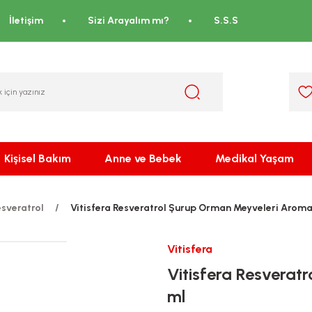
İletişim
Sizi Arayalım mı?
S.S.S
Kişisel Bakım
Anne ve Bebek
Medikal Yaşam
sveratrol
Vitisfera Resveratrol Şurup Orman Meyveleri Aromal
Vitisfera
Vitisfera Resverat
ml