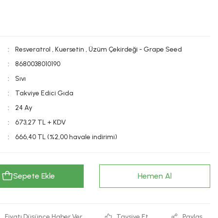
Resveratrol
,
Kuersetin
,
Üzüm Çekirdeği - Grape Seed
8680038010190
Sıvı
Takviye Edici Gıda
24 Ay
673,27 TL + KDV
666,40 TL (%2,00 havale indirimi)
Sepete Ekle
Hemen Al
Fiyatı Düşünce Haber Ver
Tavsiye Et
Paylaş