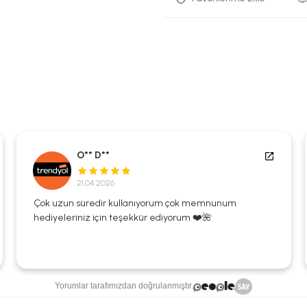
O** D**
21.04.2026
Çok uzun süredir kullanıyorum çok memnunum
hediyeleriniz için teşekkür ediyorum ❤️🌺
Yorumlar tarafımızdan doğrulanmıştır.