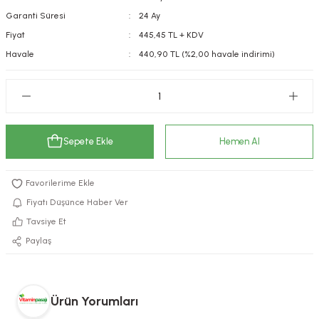
Garanti Süresi
24 Ay
kımı
e Mendilleri
ri
Fiyat
445,45 TL + KDV
llagen Cilt Bakımı
ve Emzikleri
Hijyeni
Kovucular
Havale
440,90 TL (%2,00 havale indirimi)
uları
kımı
gler
ty Collagen
ları
Sepete Ekle
Hemen Al
ar, Şekerler
ünleri
ar
ebiyotikler
rı
Fiyatı Düşünce Haber Ver
Tavsiye Et
Paylaş
e Tuzlar
ı
er
raller
i ve Nebulizatörler
Ürün Yorumları