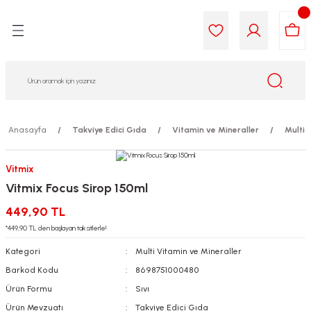
Geri Dön
Geri Dön
Geri Dön
Geri Dön
Geri Dön
Geri Dön
i Gıda
ek
am
leri
lik
sit
opolis
iyeleri
Anasayfa
Takviye Edici Gıda
Vitamin ve Mineraller
Multi 
yel ve Uçucu Yağlar
ımı
ları
r
Vitmix
Vitmix Focus Sirop 150ml
ega 3...)
akımı
ımı
aratları
449,90 TL
ımı
on Testleri
icileri
*449,90 TL den başlayan taksitlerle!
Kategori
Multi Vitamin ve Mineraller
tleri
kımı
Barkod Kodu
8698751000480
Ürün Formu
Sıvı
iyeleri
e Temizleme
Ürün Mevzuatı
Takviye Edici Gıda