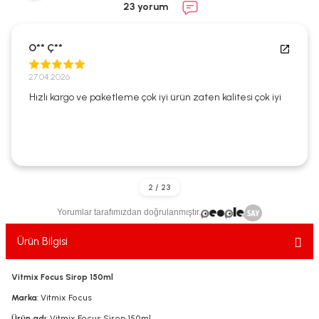
23 yorum
ekler
ve Sabunları
yotlar
e Losyonlar
sterler
O** Ç**
27.04.2026
klar
Hızlı kargo ve paketleme çok iyi ürün zaten kalitesi çok iyi
leri
Yorumlar tarafımızdan doğrulanmıştır.
Ürün Bilgisi
Vitmix Focus Sirop 150ml
Marka
: Vitmix Focus
Ürün adı
: Vitmix Focus Sirop 150ml