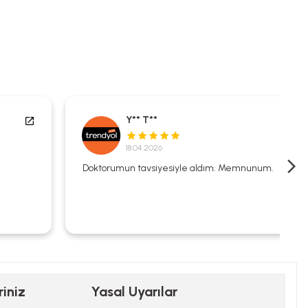
Y** T**
18.04.2026
Doktorumun tavsiyesiyle aldım. Memnunum.
riniz
Yasal Uyarılar