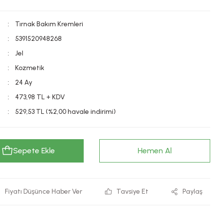
Tırnak Bakım Kremleri
5391520948268
Jel
Kozmetik
24 Ay
473,98 TL + KDV
529,53 TL (%2,00 havale indirimi)
Sepete Ekle
Hemen Al
Fiyatı Düşünce Haber Ver
Tavsiye Et
Paylaş