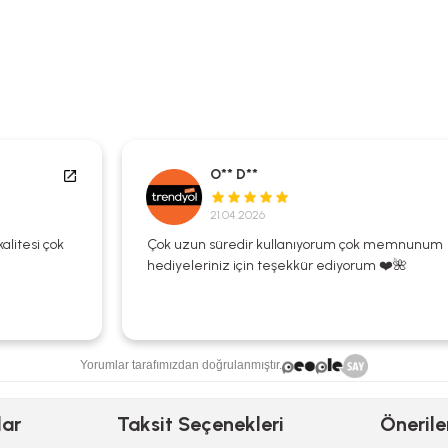
O** D**
21.04.2026
Çok uzun süredir kullanıyorum çok memnunum
hediyeleriniz için teşekkür ediyorum ❤️🌺
Yorumlar tarafımızdan doğrulanmıştır.
lar
Taksit Seçenekleri
Önerile