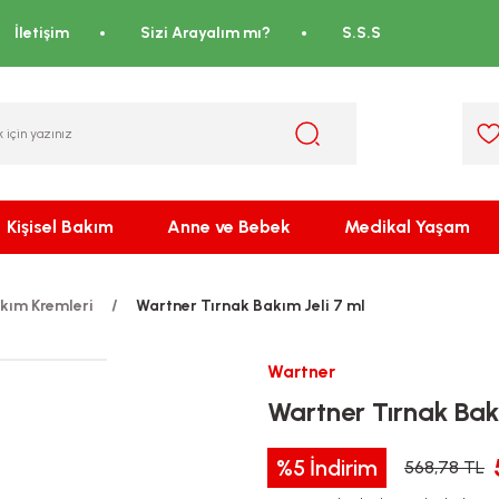
İletişim
Sizi Arayalım mı?
S.S.S
Kişisel Bakım
Anne ve Bebek
Medikal Yaşam
kım Kremleri
Wartner Tırnak Bakım Jeli 7 ml
Wartner
Wartner Tırnak Bakı
%5
İndirim
568,78 TL