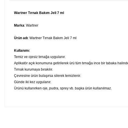
Wartner Tırnak Bakım Jeli 7 ml
Marka
: Wartner
Ürün adı
: Wartner Tırnak Bakım Jeli 7 ml
Kullanımı
:
Temiz ve ojesiz tırnağa uygulanır.
Aplikatör açık konumuna getirilerek ürü tüm tırnağa ince bir tabaka halind
Tırnak kurumaya bırakılır.
Çevresine ürün bulaşırsa silerek temizlenir.
Günde iki kez uygulanır.
Ürünü kullanırken oje, pudra, sprey vb. başka ürün kullanılmaz.
Bu ürünün fiyat bilgisi, resim, ürün açıklamalarında ve diğer konula
Görüş ve önerileriniz için teşekkür ederiz.