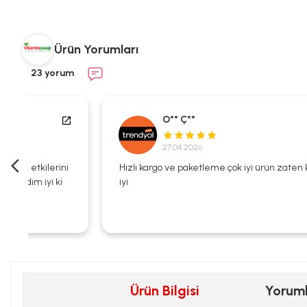
Ürün Yorumları
23 yorum
O** Ç**
27.04.2026
i
Hızlı kargo ve paketleme çok iyi ürün zaten kalitesi çok
iyi
Ürün Bilgisi
Yorum