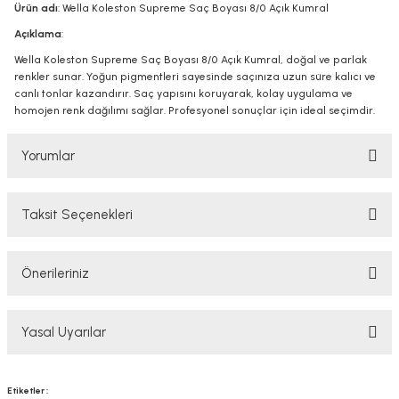
Ürün adı
: Wella Koleston Supreme Saç Boyası 8/0 Açık Kumral
Açıklama
:
Wella Koleston Supreme Saç Boyası 8/0 Açık Kumral, doğal ve parlak
renkler sunar. Yoğun pigmentleri sayesinde saçınıza uzun süre kalıcı ve
canlı tonlar kazandırır. Saç yapısını koruyarak, kolay uygulama ve
homojen renk dağılımı sağlar. Profesyonel sonuçlar için ideal seçimdir.
Yorumlar
Taksit Seçenekleri
Bu ürüne ilk yorumu siz yapın!
Önerileriniz
Yorum Yaz
Bu ürünün fiyat bilgisi, resim, ürün açıklamalarında ve diğer konularda
Yasal Uyarılar
yetersiz gördüğünüz noktaları öneri formunu kullanarak tarafımıza
iletebilirsiniz.
Görüş ve önerileriniz için teşekkür ederiz.
YASAL UYARI
Etiketler :