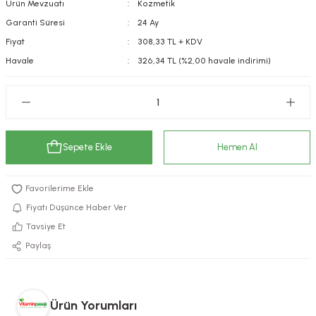
Ürün Mevzuatı
Kozmetik
kımı
e Mendilleri
ri
Garanti Süresi
24 Ay
Fiyat
308,33 TL + KDV
llagen Cilt Bakımı
ve Emzikleri
Hijyeni
Kovucular
Havale
326,34 TL (%2,00 havale indirimi)
uları
kımı
gler
ty Collagen
ları
Sepete Ekle
Hemen Al
ar, Şekerler
ünleri
ar
ebiyotikler
rı
Fiyatı Düşünce Haber Ver
Tavsiye Et
Paylaş
e Tuzlar
ı
er
raller
i ve Nebulizatörler
Ürün Yorumları