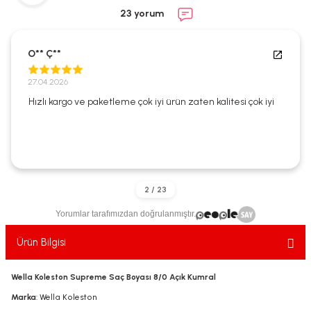
ekler
ve Sabunları
yotlar
23 yorum
e Losyonlar
sterler
O** Ç**
klar
27.04.2026
Hızlı kargo ve paketleme çok iyi ürün zaten kalitesi çok iyi
leri
Yorumlar tarafımızdan doğrulanmıştır.
Ürün Bilgisi
Wella Koleston Supreme Saç Boyası 8/0 Açık Kumral
Marka
: Wella Koleston