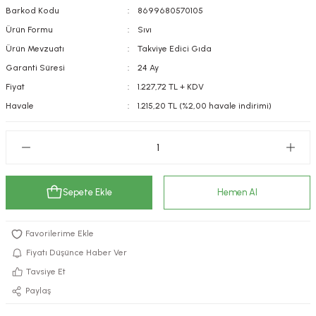
Barkod Kodu
8699680570105
kımı
e Mendilleri
ri
Ürün Formu
Sıvı
Ürün Mevzuatı
Takviye Edici Gıda
llagen Cilt Bakımı
ve Emzikleri
Hijyeni
Kovucular
Garanti Süresi
24 Ay
uları
kımı
gler
Fiyat
1.227,72 TL + KDV
Havale
1.215,20 TL (%2,00 havale indirimi)
ty Collagen
ları
ar, Şekerler
ünleri
ar
ebiyotikler
rı
Sepete Ekle
Hemen Al
Fiyatı Düşünce Haber Ver
e Tuzlar
ı
er
Tavsiye Et
Paylaş
raller
i ve Nebulizatörler