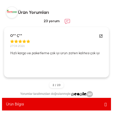
ekler
ve Sabunları
yotlar
Ürün Yorumları
e Losyonlar
sterler
23 yorum
klar
O** Ç**
27.04.2026
Hızlı kargo ve paketleme çok iyi ürün zaten kalitesi çok iyi
leri
Yorumlar tarafımızdan doğrulanmıştır.
Ürün Bilgisi