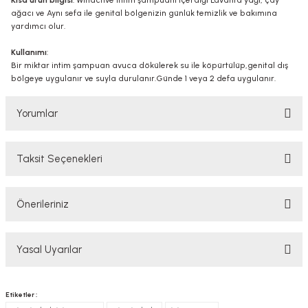
Kısa ürün bilgisi
: Winactive intim şampuanı içerdiği Lavanta yağı, çay
ağacı ve Aynı sefa ile genital bölgenizin günlük temizlik ve bakımına
yardımcı olur.
Kullanımı
:
Bir miktar intim şampuan avuca dökülerek su ile köpürtülüp,genital dış
bölgeye uygulanır ve suyla durulanır.Günde 1 veya 2 defa uygulanır.
Yorumlar
Taksit Seçenekleri
Bu ürüne ilk yorumu siz yapın!
Önerileriniz
Yorum Yaz
Bu ürünün fiyat bilgisi, resim, ürün açıklamalarında ve diğer konularda
Yasal Uyarılar
yetersiz gördüğünüz noktaları öneri formunu kullanarak tarafımıza
iletebilirsiniz.
Görüş ve önerileriniz için teşekkür ederiz.
YASAL UYARI
Etiketler :
TAKVİYE EDİCİ GIDALAR HAKKINDA UYARI