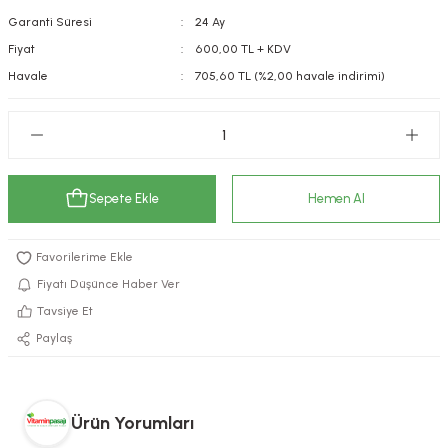
Garanti Süresi
24 Ay
kımı
e Mendilleri
ri
Fiyat
600,00 TL + KDV
llagen Cilt Bakımı
ve Emzikleri
Hijyeni
Kovucular
Havale
705,60 TL (%2,00 havale indirimi)
uları
kımı
gler
ty Collagen
ları
Sepete Ekle
Hemen Al
ar, Şekerler
ünleri
ar
ebiyotikler
rı
Fiyatı Düşünce Haber Ver
Tavsiye Et
Paylaş
e Tuzlar
ı
er
raller
i ve Nebulizatörler
Ürün Yorumları