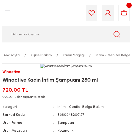
Geri Dön
Geri Dön
Geri Dön
Geri Dön
Geri Dön
Geri Dön
i Gıda
ek
am
leri
lik
sit
opolis
iyeleri
Anasayfa
Kişisel Bakım
Kadın Sağlığı
İntim - Genital Bölge
yel ve Uçucu Yağlar
ımı
ları
r
Winactive
Winactive Kadın İntim Şampuanı 250 ml
ega 3...)
akımı
ımı
aratları
720,00 TL
ımı
on Testleri
icileri
*720,00 TL den başlayan taksitlerle!
Kategori
İntim - Genital Bölge Bakımı
tleri
kımı
Barkod Kodu
8680648200127
Ürün Formu
Şampuan
iyeleri
e Temizleme
Ürün Mevzuatı
Kozmatik