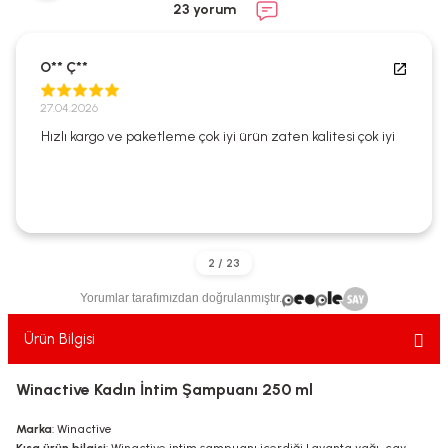
23 yorum
ekler
ve Sabunları
yotlar
e Losyonlar
sterler
O** Ç**
27.04.2026
klar
Hızlı kargo ve paketleme çok iyi ürün zaten kalitesi çok iyi
leri
Yorumlar tarafımızdan doğrulanmıştır.
Ürün Bilgisi
Winactive Kadın İntim Şampuanı 250 ml
Marka
: Winactive