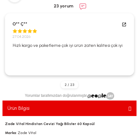
ekler
ve Sabunları
yotlar
23 yorum
e Losyonlar
sterler
O** Ç**
klar
27.04.2026
Hızlı kargo ve paketleme çok iyi ürün zaten kalitesi çok iyi
leri
Yorumlar tarafımızdan doğrulanmıştır.
Ürün Bilgisi
Zade Vital Hindistan Cevizi Yağı Bilister 60 Kapsül
Marka
: Zade Vital