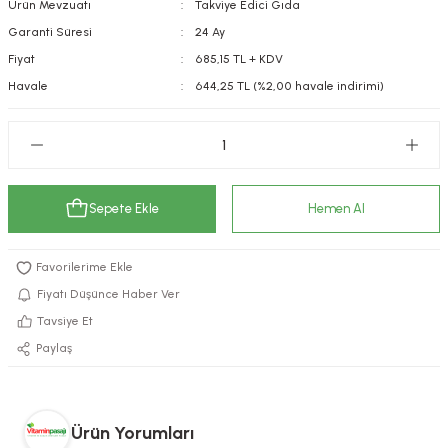
Ürün Mevzuatı
Takviye Edici Gıda
kımı
e Mendilleri
ri
Garanti Süresi
24 Ay
Fiyat
685,15 TL + KDV
llagen Cilt Bakımı
ve Emzikleri
Hijyeni
Kovucular
Havale
644,25 TL (%2,00 havale indirimi)
uları
kımı
gler
ty Collagen
ları
Sepete Ekle
Hemen Al
ar, Şekerler
ünleri
ar
ebiyotikler
rı
Fiyatı Düşünce Haber Ver
Tavsiye Et
Paylaş
e Tuzlar
ı
er
raller
i ve Nebulizatörler
Ürün Yorumları