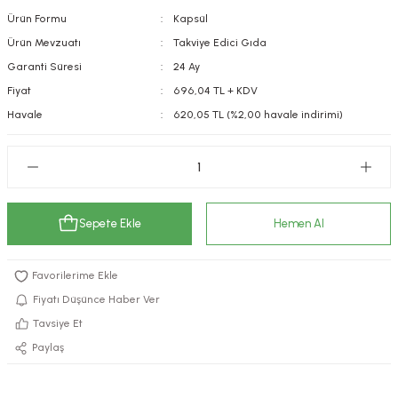
Ürün Formu
Kapsül
kımı
e Mendilleri
ri
Ürün Mevzuatı
Takviye Edici Gıda
llagen Cilt Bakımı
ve Emzikleri
Hijyeni
Kovucular
Garanti Süresi
24 Ay
Fiyat
696,04 TL + KDV
uları
kımı
gler
Havale
620,05 TL (%2,00 havale indirimi)
ty Collagen
ları
ar, Şekerler
ünleri
ar
Sepete Ekle
Hemen Al
ebiyotikler
rı
Fiyatı Düşünce Haber Ver
Tavsiye Et
e Tuzlar
ı
er
Paylaş
raller
i ve Nebulizatörler