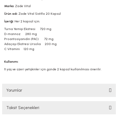
Marka
: Zade Vital
Ürün adı
: Zade Vital Sistifix 20 Kapsül
İçeriği
: Her 2 kapsül için;
Turna Yemişi Ekstresi 720 mg
D-mannoz 280 mg
Proantosiyanidin (PAC) 72 mg
Adaçayı Ekstresi Ursolia 200 mg
C Vitamini 120 mg
Kullanımı
:
11 yaş ve üzeri yetişkinler için günde 2 kapsül kuıllanılması önerilir.
Yorumlar
Taksit Seçenekleri
Bu ürüne ilk yorumu siz yapın!