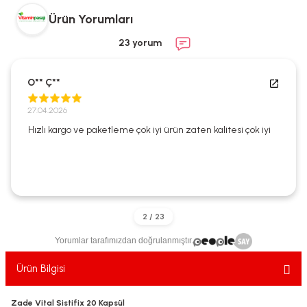
ekler
ve Sabunları
yotlar
Ürün Yorumları
23 yorum
e Losyonlar
sterler
klar
O** Ç**
27.04.2026
Hızlı kargo ve paketleme çok iyi ürün zaten kalitesi çok iyi
leri
Yorumlar tarafımızdan doğrulanmıştır.
Ürün Bilgisi
Zade Vital Sistifix 20 Kapsül