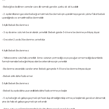
- Bebeği besledikten sonra bir süre dik tutmak gerekir, çünkü sık sık kusabilir.
- 2. aydan itibaren geceleri bebeği emzirmek/beslemek için uyandırmaya gerek yoktur fakat bebek
uyandığında ve emzirilmeli/beslenmelidir.
3 Aylık Bebek Beslenmesi
- 3. ay da anne sütü tek besin olarak yeterlidir. Bebek günde 5-6 kere beslenmeye ihtiyaç duyar.
- Geceleri 2 ya da 3 beslenme yeterli olur.
4 Aylık Bebek Beslenmesi
- Yalnızca anne sütü hala yeterlidir. Anne sütünün yetmediği veya çocuğun ememediği durumlarda
formül mamalar bebeğin ihtiyacı olan besinleri alması için yeterlidir.
- Beslenme arasındaki süreler artar. Bebek gün içinde 4-5 kere beslenme ihtiyacı duyar.
- Bebek artık daha fazla emer.
5 Aylık Bebek Beslenmesi
- Bebek bu ayda daha uzun aralıklarla daha fazla emmeye başlar.
- 5. ay bebeğin ek gıdaya geçmek için hazır olup olmadığını takip etmeye başlamak gereken dönemdir,
yine de hala ek gıdaya geçmek için erkendir.
- Anne sütü veya formül mamalar bebeğin alması gereken tek besindir.