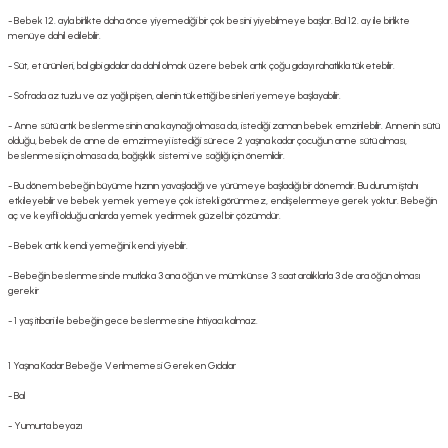
- Bebek 12. ayla birlikte daha önce yiyemediği bir çok besini yiyebilmeye başlar. Bal 12. ay ile birlikte
menüye dahil edilebilir.
- Süt, et ürünleri, bal gibi gıdalar da dahil olmak üzere bebek artık çoğu gıdayı rahatlıkla tüketebilir.
- Sofrada az tuzlu ve az yağlı pişen, ailenin tükettiği besinleri yemeye başlayabilir.
- Anne sütü artık beslenmesinin ana kaynağı olmasa da, istediği zaman bebek emzirilebilir. Annenin sütü
olduğu, bebek de anne de emzirmeyi istediği sürece 2 yaşına kadar çocuğun anne sütü alması,
beslenmesi için olmasa da, bağışıklık sistemi ve sağlığı için önemlidir.
- Bu dönem bebeğin büyüme hızının yavaşladığı ve yürümeye başladığı bir dönemdir. Bu durum iştahı
etkileyebilir ve bebek yemek yemeye çok istekli görünmez, endişelenmeye gerek yoktur. Bebeğin
aç ve keyifli olduğu anlarda yemek yedirmek güzel bir çözümdür.
- Bebek artık kendi yemeğini kendi yiyebilir.
- Bebeğin beslenmesinde mutlaka 3 ana öğün ve mümkünse 3 saat aralıklarla 3 de ara öğün olması
gerekir
- 1 yaş itibari ile bebeğin gece beslenmesine ihtiyacı kalmaz.
1 Yaşına Kadar Bebeğe Verilmemesi Gereken Gıdalar
- Bal
- Yumurta beyazı