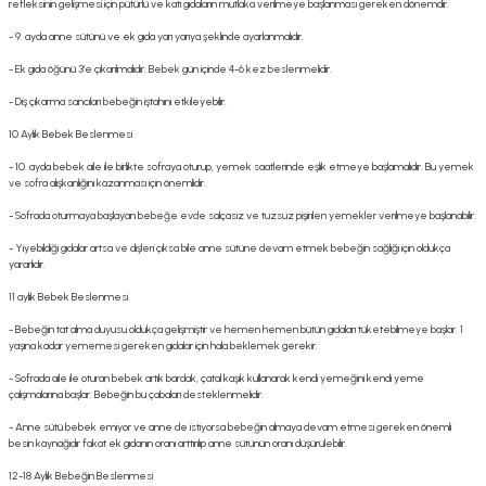
refleksinin gelişmesi için pütürlü ve katı gıdaların mutlaka verilmeye başlanması gereken dönemdir.
- 9. ayda anne sütünü ve ek gıda yarı yarıya şeklinde ayarlanmalıdır.
- Ek gıda öğünü 3’e çıkarılmalıdır. Bebek gün içinde 4-6 kez beslenmelidir.
- Diş çıkarma sancıları bebeğin iştahını etkileyebilir.
10 Aylık Bebek Beslenmesi
- 10. ayda bebek aile ile birlikte sofraya oturup, yemek saatlerinde eşlik etmeye başlamalıdır. Bu yemek
ve sofra alışkanlığını kazanması için önemlidir.
- Sofrada oturmaya başlayan bebeğe evde salçasız ve tuzsuz pişirilen yemekler verilmeye başlanabilir.
- Yiyebildiği gıdalar artsa ve dişleri çıksa bile anne sütüne devam etmek bebeğin sağlığı için oldukça
yararlıdır.
11 aylık Bebek Beslenmesi
- Bebeğin tat alma duyusu oldukça gelişmiştir ve hemen hemen bütün gıdaları tüketebilmeye başlar. 1
yaşına kadar yememesi gereken gıdalar için hala beklemek gerekir.
- Sofrada aile ile oturan bebek artık bardak, çatal kaşık kullanarak kendi yemeğini kendi yeme
çalışmalarına başlar. Bebeğin bu çabaları desteklenmelidir.
- Anne sütü bebek emiyor ve anne de istiyorsa bebeğin almaya devam etmesi gereken önemli
besin kaynağıdır fakat ek gıdanın oranı arttırılıp anne sütünün oranı düşürülebilir.
12-18 Aylık Bebeğin Beslenmesi