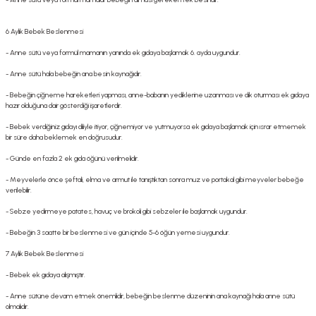
6 Aylık Bebek Beslenmesi
- Anne sütü veya formül mamanın yanında ek gıdaya başlamak 6. ayda uygundur.
- Anne sütü hala bebeğin ana besin kaynağıdır.
- Bebeğin çiğneme hareketleri yapması, anne-babanın yediklerine uzanması ve dik oturması ek gıdaya
hazır olduğuna dair gösterdiği işaretlerdir.
- Bebek verdiğiniz gıdayı diliyle itiyor, çiğnemiyor ve yutmuyorsa ek gıdaya başlamak için ısrar etmemek
bir süre daha beklemek en doğrusudur.
- Günde en fazla 2 ek gıda öğünü verilmelidir.
- Meyvelerle önce şeftali, elma ve armut ile tanıştıktan sonra muz ve portakal gibi meyveler bebeğe
verilebilir.
- Sebze yedirmeye patates, havuç ve brokoli gibi sebzeler ile başlamak uygundur.
- Bebeğin 3 saatte bir beslenmesi ve gün içinde 5-6 öğün yemesi uygundur.
7 Aylık Bebek Beslenmesi
- Bebek ek gıdaya alışmıştır.
- Anne sütüne devam etmek önemlidir, bebeğin beslenme düzeninin ana kaynağı hala anne sütü
olmalıdır.