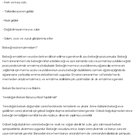
- İnek ve keçi sütü
- Tatlandırıcı içeren gıdalar
- Hazır gıdalar
- Doğal olmayan meyve suları
- Salam, sosis ve sucuk gibi işlenmiş etler
Bebeği nasıl emzirmeliyim?
Bebeği emzirirken veya beslerken dikkat edilmesi gereken ilk şey bebeğin pozisyonudur. Bebeği
hem annenin hem de bebeğin rahat edebileceği ve aynı zamanda sütü veya mamayı yutabileceği bir
pozisyonda tutmak emzirmeyi kolaylaştırır. Bebeğin memeyi veya biberonu ağzına alıp emmesini
sağlamak için meme ucunu veya biberonun ucunu bebeğin dudaklarına sürmek ağzını açtığında da
ağzının içine yerleştirip emmesini beklemek uygundur. Emziren annenin her seferinde her iki
memeden sırayla emzirmesi, ve emzirme aralıklarını çok uzatmadan sık sık emzirmesi gerekir.
Bebek Beslenmesi ve Bakımı
Yenidoğan Bebek Banyosu Nasıl Yaptırılmalı?
Yeni doğan bebek doğumdan sonra hastanede temizlenir ve yıkanır. Anne-babanın bebeği eve
geldikten sonra yıkamak için göbek bağının düşmesini beklemeleri gerekir. Göbek bağı düşmeden önce
bebeğin temizliğinin nemli bir bezle nazikçe silinerek yapılması yeterlidir.
Göbek bağı düştükten sonra bebeğin ne sıcak ne soğuk olan ılık bir su ile, göz yakmayan bebek
şampuanları ile yıkanması uygundur. Bebeğin vücudunu önce, başını sonra yıkamak ve banyo süresini
uzun tutmamak gerekir. Banyodan önce hem banyo sırasında hem de sonrasında kullanılacak şampuan,