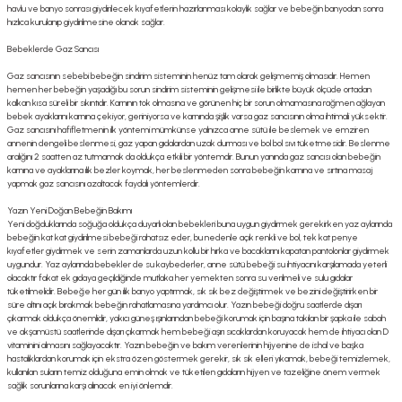
havlu ve banyo sonrası giydirilecek kıyafetlerin hazırlanması kolaylık sağlar ve bebeğin banyodan sonra
hızlıca kurulanıp giydirilmesine olanak sağlar.
Bebeklerde Gaz Sancısı
Gaz sancısının sebebi bebeğin sindirim sisteminin henüz tam olarak gelişmemiş olmasıdır. Hemen
hemen her bebeğin yaşadığı bu sorun sindirim sisteminin gelişmesi ile birlikte büyük ölçüde ortadan
kalkan kısa süreli bir sıkıntıdır. Karnının tok olmasına ve görünen hiç bir sorun olmamasına rağmen ağlayan
bebek ayaklarını karnına çekiyor, geriniyorsa ve karnında şişlik varsa gaz sancısının olma ihtimali yüksektir.
Gaz sancısını hafifletmenin ilk yöntemi mümkünse yalnızca anne sütü ile beslemek ve emziren
annenin dengeli beslenmesi, gaz yapan gıdalardan uzak durması ve bol bol sıvı tüketmesidir. Beslenme
aralığını 2 saatten az tutmamak da oldukça etkili bir yöntemdir. Bunun yanında gaz sancısı olan bebeğin
karnına ve ayaklarına ılık bezler koymak, her beslenmeden sonra bebeğin karnına ve sırtına masaj
yapmak gaz sancısını azaltacak faydalı yöntemlerdir.
Yazın Yeni Doğan Bebeğin Bakımı
Yeni doğduklarında soğuğa oldukça duyarlı olan bebekleri buna uygun giydirmek gerekirken yaz aylarında
bebeğin kat kat giydirilmesi bebeği rahatsız eder, bu nedenle açık renkli ve bol, tek kat penye
kıyafetler giydirmek ve serin zamanlarda uzun kollu bir hırka ve bacaklarını kapatan pantolonlar giydirmek
uygundur. Yaz aylarında bebekler de su kaybederler, anne sütü bebeği su ihtiyacını karşılamada yeterli
olacaktır fakat ek gıdaya geçildiğinde mutlaka her yemekten sonra su verilmeli ve sulu gıdalar
tüketilmelidir. Bebeğe her gün ılık banyo yaptırmak, sık sık bez değiştirmek ve bezini değiştirirken bir
süre altını açık bırakmak bebeğin rahatlamasına yardımcı olur. Yazın bebeği doğru saatlerde dışarı
çıkarmak oldukça önemlidir, yakıcı güneş ışınlarından bebeği korumak için başına takılan bir şapka ile sabah
ve akşamüstü saatlerinde dışarı çıkarmak hem bebeği aşırı sıcaklardan koruyacak hem de ihtiyacı olan D
vitaminini almasını sağlayacaktır. Yazın bebeğin ve bakım verenlerinin hijyenine de ishal ve başka
hastalıklardan korumak için ekstra özen göstermek gerekir, sık sık elleri yıkamak, bebeği temizlemek,
kullanılan suların temiz olduğuna emin olmak ve tüketilen gıdaların hijyen ve tazeliğine önem vermek
sağlık sorunlarına karşı alınacak en iyi önlemdir.