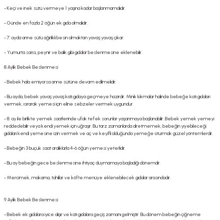
- Keçi ve inek sütü vermeye 1 yaşına kadar başlanmamalıdır.
- Günde en fazla 2 öğün ek gıda olmalıdır.
- 7. ayda anne sütü ağırlıklı besin olmaktan yavaş yavaş çıkar.
- Yumurta sarısı, peynir ve balık gibi gıdalar beslenmesine eklenebilir.
8 Aylık Bebek Beslenmesi
- Bebek hala emiyorsa anne sütüne devam edilmelidir.
- Bu ayda, bebek yavaş yavaş katı gıdaya geçmeye hazırdır. Minik lokmalar halinde bebeğe katı gıdaları
vermek, ısırarak yemesi için eline sebzeler vermek uygundur.
- 8. ay ile birlikte yemek saatlerinde ufak tefek sorunlar yaşanmaya başlanabilir. Bebek yemek yemeyi
reddedebilir veya kendi yemek için uğraşır. Bu tarz zamanlarda diretmemek, bebeğin yiyebileceği
gıdaları kendi yemesine izin vermek ve aç ve keyifli olduğunda yemeğe oturmak güzel yöntemlerdir.
- Bebeğin 3 buçuk saat aralıklarla 4-6 öğün yemesi yeterlidir.
- Bu ay bebeğin gece beslenmesine ihtiyaç duymamaya başladığı dönemdir.
- Mercimek, makarna, tahıllar ve köfte menüye eklenebilecek gıdalar arasındadır.
9 Aylık Bebek Beslenmesi
- Bebek ek gıdalara iyice alışır ve katı gıdalara geçiş zamanı gelmiştir. Bu dönem bebeğin çiğneme