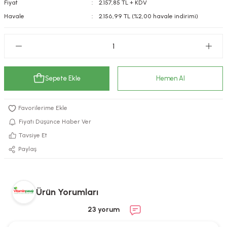
Fiyat
2.157,85 TL + KDV
kımı
e Mendilleri
ri
Havale
2.156,99 TL (%2,00 havale indirimi)
llagen Cilt Bakımı
ve Emzikleri
Hijyeni
Kovucular
uları
kımı
gler
Sepete Ekle
Hemen Al
ty Collagen
ları
ar, Şekerler
ünleri
ar
Fiyatı Düşünce Haber Ver
Tavsiye Et
ebiyotikler
rı
Paylaş
e Tuzlar
ı
er
Ürün Yorumları
23 yorum
raller
i ve Nebulizatörler