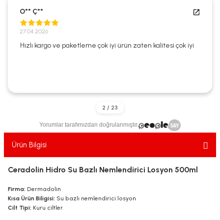
ekler
ve Sabunları
yotlar
O** Ç**
27.04.2026
e Losyonlar
sterler
Hızlı kargo ve paketleme çok iyi ürün zaten kalitesi çok iyi
klar
Yorumlar tarafımızdan doğrulanmıştır.
leri
Ürün Bilgisi
Ceradolin Hidro Su Bazlı Nemlendirici Losyon 500ml
Firma:
Dermadolin
Kısa Ürün Biligisi:
Su bazlı nemlendirici losyon
Cilt Tipi:
Kuru ciltler